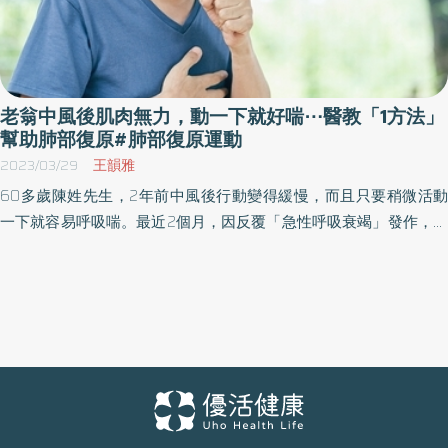
老翁中風後肌肉無力，動一下就好喘⋯醫教「1方法」
幫助肺部復原#肺部復原運動
2023/03/29
王韻雅
60多歲陳姓先生，2年前中風後行動變得緩慢，而且只要稍微活動
一下就容易呼吸喘。最近2個月，因反覆「急性呼吸衰竭」發作，由
家人送醫院急診就醫並入住加護病房。醫院使用非侵襲性呼吸器及
藥物治療，期間醫療團隊積極安排心肺功能訓練及日常生活訓練，
不僅成功讓陳先生住院3週後返家，而且還能順利執行居家氧氣治
療。