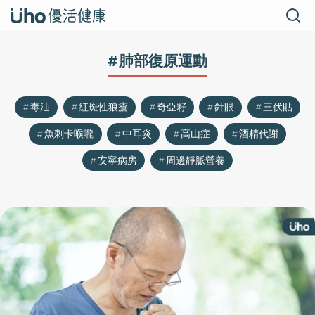
#肺部復原運動
毒油
紅斑性狼瘡
奇亞籽
針眼
三伏貼
魚刺卡喉嚨
中耳炎
高山症
酒精代謝
安寧病房
周邊靜脈營養