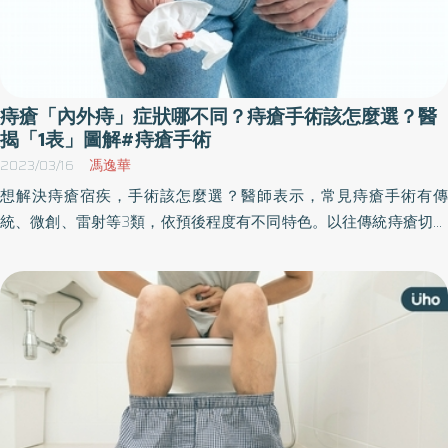
痔瘡「內外痔」症狀哪不同？痔瘡手術該怎麼選？醫
揭「1表」圖解#痔瘡手術
2023/03/16
馮逸華
想解決痔瘡宿疾，手術該怎麼選？醫師表示，常見痔瘡手術有傳
統、微創、雷射等3類，依預後程度有不同特色。以往傳統痔瘡切除
手術原理是將痔瘡「挖除」，不僅疼痛感較強烈，恢復期也較長。
目前已有微創切除手術及雷射消融手術可選擇，更提供痔瘡手術「1
圖表」比較。