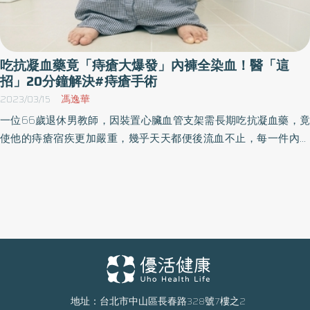
吃抗凝血藥竟「痔瘡大爆發」內褲全染血！醫「這
招」20分鐘解決#痔瘡手術
2023/03/15
馮逸華
一位66歲退休男教師，因裝置心臟血管支架需長期吃抗凝血藥，竟
使他的痔瘡宿疾更加嚴重，幾乎天天都便後流血不止，每一件內褲
都有洗不乾淨的血跡，痛苦不堪。大腸直腸外科醫師示警，服用抗
凝血藥有可能讓痔瘡內的血管更加充血，導致嚴重的排便後出血。
地址：台北市中山區長春路328號7樓之2