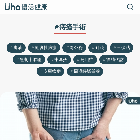
#痔瘡手術
毒油
紅斑性狼瘡
奇亞籽
針眼
三伏貼
魚刺卡喉嚨
中耳炎
高山症
酒精代謝
安寧病房
周邊靜脈營養