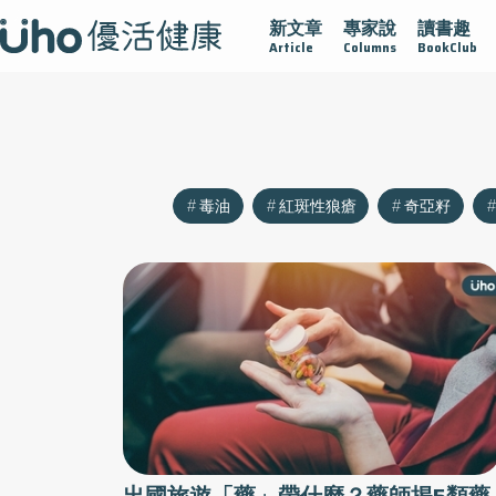
新文章
專家說
讀書趣
沾黏
守護腺在
疫情保衛戰
再生醫學
愛的未來視
Article
Columns
BookClub
毒油
紅斑性狼瘡
奇亞籽
出國旅遊「藥」帶什麼？藥師揭5類藥