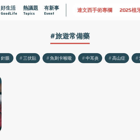
好生活
熱議題
有新事
認識攝護腺肥大
守護骨骼健康
達文西手術專欄
2025植
GoodLife
Topics
Event
#旅遊常備藥
針眼
三伏貼
魚刺卡喉嚨
中耳炎
高山症