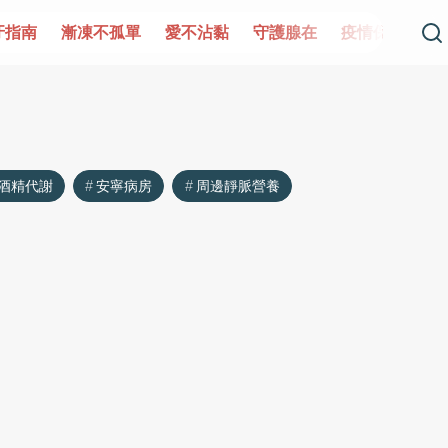
牙指南
漸凍不孤單
愛不沾黏
守護腺在
疫情保衛戰
酒精代謝
安寧病房
周邊靜脈營養