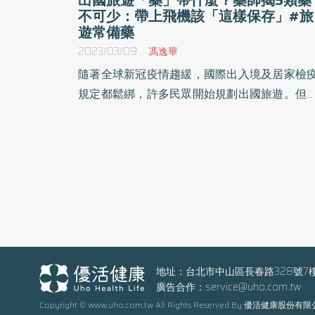
不可少：帶上飛機該「這樣保存」#旅
遊常備藥
2023/03/09
馮逸華
隨著全球新冠疫情趨緩，國際出入境及居家檢
規定都鬆綁，許多民眾開始規劃出國旅遊。但
途中可能會出現身體上的不舒服，當心這些小
狀打壞了旅遊興致！藥師提醒，玩樂的同時別
記潛在健康風險問題，但旅遊常備藥該如何
備？要準備那些藥品？建議5招做好自我照護。
地址：台北市中山區長春路328號7
廣告合作：
service@uho.com.tw
Copyright © www.uho.com.tw All Rights Reserved By 優活健康股份有