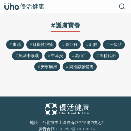
#護膚寶養
毒油
紅斑性狼瘡
奇亞籽
針眼
三伏貼
魚刺卡喉嚨
中耳炎
高山症
酒精代謝
安寧病房
周邊靜脈營養
地址：台北市中山區長春路328號7樓之2
廣告合作：
service@uho.com.tw