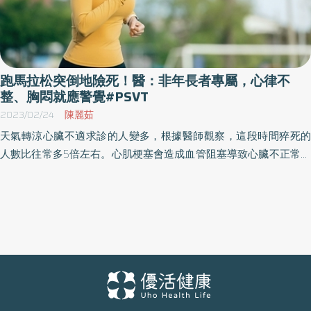
跑馬拉松突倒地險死！醫：非年長者專屬，心律不
整、胸悶就應警覺#PSVT
2023/02/24
陳麗茹
天氣轉涼心臟不適求診的人變多，根據醫師觀察，這段時間猝死的
人數比往常多5倍左右。心肌梗塞會造成血管阻塞導致心臟不正常收
縮甚至心室破裂，如果情況嚴重連急救都來不及，近期更有長期跑
馬拉松的民眾突然倒地險猝死，青壯年也千萬不可輕忽先天因素。
心因性猝死的定義是因心臟疾病所引起的非預期性死亡，猝死的患
者有8成為冠狀動脈疾病引起，國泰綜合醫院心血管中心一般心臟醫
學科陳玠宇醫師提醒，如果平時就有胸悶、胸痛情形，且症狀越來
越嚴重或者是頻率越來越高，且伴隨疲倦、冒冷汗、喘不過氣、心
悸、昏厥狀態，都可能是猝死的徵兆，一定要非常留意。 陳玠宇醫
師說明，心律不整有分良性、惡性，良性有像是心悸、胸悶，但不