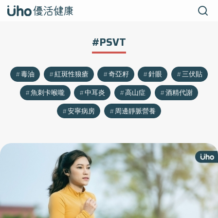
#PSVT
毒油
紅斑性狼瘡
奇亞籽
針眼
三伏貼
魚刺卡喉嚨
中耳炎
高山症
酒精代謝
安寧病房
周邊靜脈營養