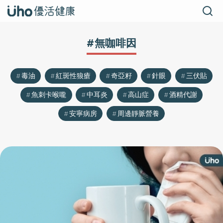
#無咖啡因
毒油
紅斑性狼瘡
奇亞籽
針眼
三伏貼
魚刺卡喉嚨
中耳炎
高山症
酒精代謝
安寧病房
周邊靜脈營養