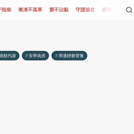
牙指南
漸凍不孤單
愛不沾黏
守護腺在
疫情保衛戰
酒精代謝
安寧病房
周邊靜脈營養