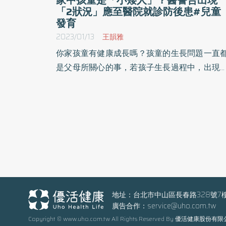
「2狀況」應至醫院就診防後患#兒童
發育
2023/01/13
王韻雅
你家孩童有健康成長嗎？孩童的生長問題一直
是父母所關心的事，若孩子生長過程中，出現
高低於一般人、體重過輕；或比一般人高很多
提早發育等等狀況，就要小心是否有「生長
礙」或「性早熟」的問題。內分泌科醫師建議
若出現上述狀況，父母應提早帶孩童至醫院
估，才能避免後患。
地址：台北市中山區長春路328號7
廣告合作：
service@uho.com.tw
Copyright © www.uho.com.tw All Rights Reserved By 優活健康股份有