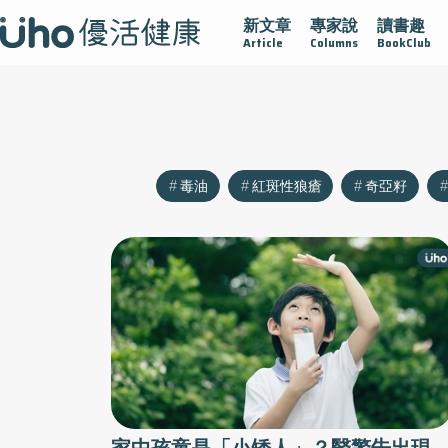
新文章
專家說
讀書趣
沾黏
守護腺在
疫情保衛戰
再生醫學
愛的未來視
Article
Columns
BookClub
毒油
紅斑性狼瘡
奇亞籽
家中孩童是「小矮人」？醫警告出現