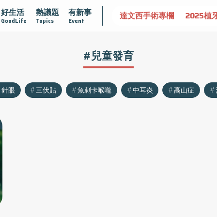
好生活
熱議題
有新事
認識攝護腺肥大
守護骨骼健康
達文西手術專欄
2025植
GoodLife
Topics
Event
#兒童發育
針眼
三伏貼
魚刺卡喉嚨
中耳炎
高山症