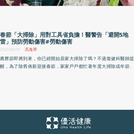
春節「大掃除」用對工具省負擔！醫警告「避開5地
雷」預防勞動傷害#勞動傷害
2023/01/11
馮逸華
農曆節即將到來，你已經開始居家大掃除了嗎？不過復健科醫師提
醒，為了除舊佈新迎接春節，家家戶戶都忙著年度大掃除或年節吃
食準備，但要小心過節前的大量家務容易過勞，不良姿勢引發肌腱
發炎、關節受損、神經壓迫。更建議特定族群在打掃、搬運東西
時，可善用工具及技巧。