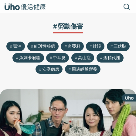
#勞動傷害
毒油
紅斑性狼瘡
奇亞籽
針眼
三伏貼
魚刺卡喉嚨
中耳炎
高山症
酒精代謝
安寧病房
周邊靜脈營養