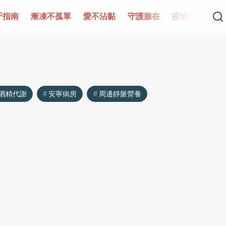
牙指南
漸凍不孤單
愛不沾黏
守護腺在
疫情保衛戰
酒精代謝
安寧病房
周邊靜脈營養