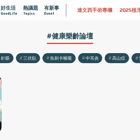
好生活
熱議題
有新事
認識攝護腺肥大
守護骨骼健康
達文西手術專欄
2025植
GoodLife
Topics
Event
#健康樂齡論壇
針眼
三伏貼
魚刺卡喉嚨
中耳炎
高山症