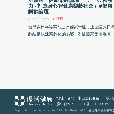
力 · 打造身心智健康樂齡社會」#健康
樂齡論壇
2022/12/26
胡奕暄
台灣與日本等其他亞洲國家一樣，正面臨人口
齡結構快速高齡化的挑戰 ; 依據國家發展委員
資訊，台灣將於2025年邁入超高齡社會，如
打造身心智健康樂齡社會刻不容緩。 健康樂齡論
壇 聚焦心血管疾病、心理健康與失智照護主
台灣美國商會今年再度與美國在台協會合作，
12月初舉辦2022第四屆「健康樂齡論壇」，
題為「公私協力 · 打造身心智健康樂齡社會」
包括美國在台協會柯傑民代理處長、台灣美國
會吳王小珍副會長、魏立安執行長、衛生福利
李麗芬次長、健保署李伯璋署長、心理健康司
地址：台北市中山區長春路328號7
廣告合作：
service@uho.com.tw
立中司長、長期照顧司吳希文副司長以及其他
Copyright © www.uho.com.tw All Rights Reserved By 優活健康股份有
福部官員和學術界專家及相關產業領袖，聚焦