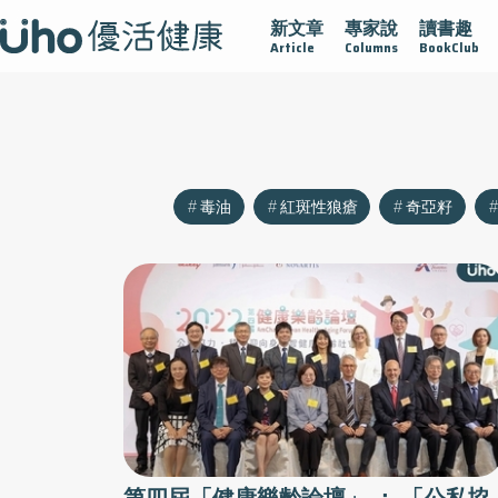
新文章
專家說
讀書趣
沾黏
守護腺在
疫情保衛戰
再生醫學
愛的未來視
Article
Columns
BookClub
毒油
紅斑性狼瘡
奇亞籽
第四屆「健康樂齡論壇」 ： 「公私協