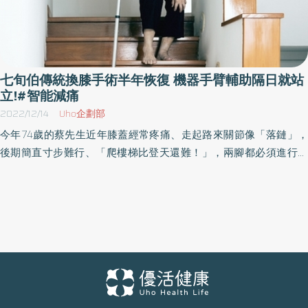
七旬伯傳統換膝手術半年恢復 機器手臂輔助隔日就站
立!#智能減痛
2022/12/14
Uho企劃部
今年74歲的蔡先生近年膝蓋經常疼痛、走起路來關節像「落鏈」，
後期簡直寸步難行、「爬樓梯比登天還難！」，兩腳都必須進行人
工膝關節置換手術。今年初先選擇在右膝動刀，但術後仍會感到關
節卡卡的，總覺得「好像不是自己的膝蓋」，半年後輪到左膝時，
在醫師的建議下，選擇搭配智能減痛機器手臂輔助，術後不僅能快
速下床行走，更明顯感受到雙腳在舒適度及疼痛感上的差異，讓蔡
先生直呼「早知道就早點選擇搭配智能減痛機器手臂開刀了！」 中
國醫藥大學附設醫院骨科部人工關節科洪誌鴻主任分享，傳統膝關
節置換手術的過程複雜、定位困難，患者傷口破壞大、需要較長時
間康復，因此臨床上仍有兩成患者不滿意手術成效，近年來，已有