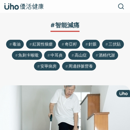
#智能減痛
毒油
紅斑性狼瘡
奇亞籽
針眼
三伏貼
魚刺卡喉嚨
中耳炎
高山症
酒精代謝
安寧病房
周邊靜脈營養