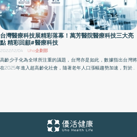
台灣醫療科技展精彩落幕！萬芳醫院醫療科技三大亮
點 精彩回顧#醫療科技
2022/12/04
Uho企劃部
高齡少子化為全球所注重的議題，台灣亦是如此，數據指出台灣將
在2025年進入超高齡化社會，隨著老年人口漲幅趨勢加速，對於醫
療的需求、技術、品質更勝以往。而萬芳醫院作為社區型醫學中
心，期許以醫療科技解決長照病人居家照護問題，提供不便於行的
長者或照護者新選擇，使他們能夠減輕負擔、在地安老。 磁控膠囊
內視鏡 檢查腸胃道零死角- 萬芳醫院消化內科團隊共同研發磁控膠囊
胃鏡，病人只要吞服一顆魚肝油大小般的膠囊攝影機，以磁力控制
的嶄新方式一覽腸道，其檢查範圍與傳統胃鏡相同，包括食道、胃
及十二指腸全段。因為膠囊體積小，除了降低檢查中的不適感，也
避免彎曲的羊腸小徑不慎被管子拉扯受傷的風險，也能在檢查當下