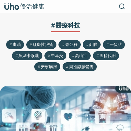
#醫療科技
毒油
紅斑性狼瘡
奇亞籽
針眼
三伏貼
魚刺卡喉嚨
中耳炎
高山症
酒精代謝
安寧病房
周邊靜脈營養