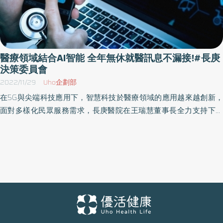
醫療領域結合AI智能 全年無休就醫訊息不漏接!#長庚
決策委員會
2022/11/29
Uho企劃部
在5G與尖端科技應用下，智慧科技於醫療領域的應用越來越創新，
面對多樣化民眾服務需求，長庚醫院在王瑞慧董事長全力支持下，
推出「長庚全方位AI智能客服(簡稱長庚智能客服) 」，今(29)日上午
舉辦啟用儀式，正式進入長庚醫院AI智能語音服務新時代。提供更
便捷的服務體驗，全套系統採取落地自建模式，不用透過第三方機
構傳遞資料，完整保障民眾服務過程隱私個資。 只要撥打市話專線
4128808(手機加02)，或到長庚網頁、e指通APP點擊〝長庚阿波〞
圖案，就可啟動長庚智能客服系統，透過語音機器人或文字機器人
協助掛號、查詢病床、問題諮詢等眾多服務，平均省下50%的時
間。 24小時全年無休一站式服務窗口---長庚醫院大小事找「長庚智