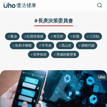
#長庚決策委員會
毒油
紅斑性狼瘡
奇亞籽
針眼
三伏貼
魚刺卡喉嚨
中耳炎
高山症
酒精代謝
安寧病房
周邊靜脈營養