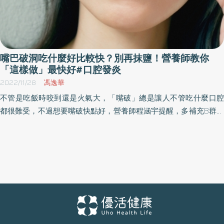
嘴巴破洞吃什麼好比較快？別再抹鹽！營養師教你
「這樣做」最快好#口腔發炎
2022/11/28
馮逸華
不管是吃飯時咬到還是火氣大，「嘴破」總是讓人不管吃什麼口腔
都很難受，不過想要嘴破快點好，營養師程涵宇提醒，多補充B群，
維生素C、鐵、鋅，也要千萬不要往破洞處傷口上撒鹽，才能修復口
腔黏膜、加速癒合。更提供一些清潔口腔和飲食的小技巧，幫助你
嘴破快快好！