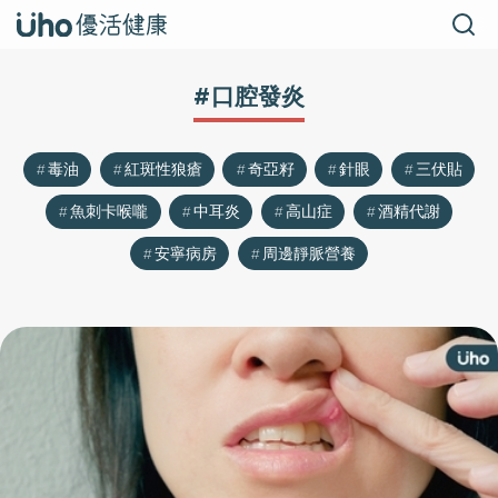
#口腔發炎
毒油
紅斑性狼瘡
奇亞籽
針眼
三伏貼
魚刺卡喉嚨
中耳炎
高山症
酒精代謝
安寧病房
周邊靜脈營養