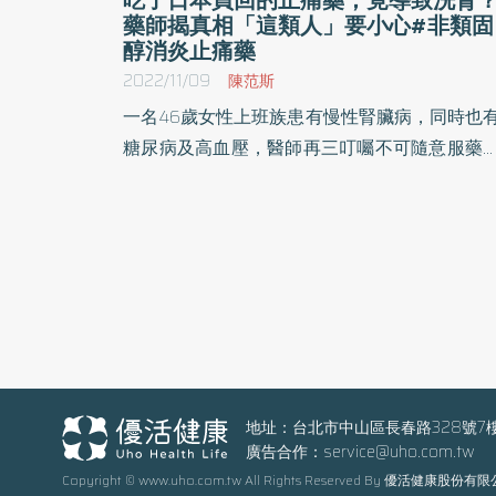
藥師揭真相「這類人」要小心#非類固
醇消炎止痛藥
2022/11/09
陳范斯
一名46歲女性上班族患有慢性腎臟病，同時也
糖尿病及高血壓，醫師再三叮囑不可隨意服藥
但近期因工作、家庭忙碌兩邊忙常頭痛，因沒
間看醫師就自行服用從日本買回的止痛藥，未
出現手腳震顫、噁心、吃不下飯等症狀，就醫
竟然必須立即洗腎。
地址：台北市中山區長春路328號7
廣告合作：
service@uho.com.tw
Copyright © www.uho.com.tw All Rights Reserved By 優活健康股份有