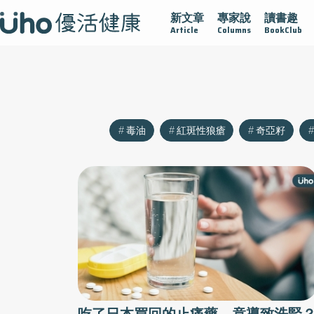
新文章
專家說
讀書趣
沾黏
守護腺在
疫情保衛戰
再生醫學
愛的未來視
Article
Columns
BookClub
毒油
紅斑性狼瘡
奇亞籽
吃了日本買回的止痛藥，竟導致洗腎