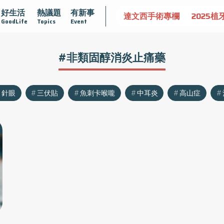
好生活
熱議題
有新事
認識攝護腺肥大
守護骨骼健康
達文西手術專欄
2025植
GoodLife
Topics
Event
#非類固醇消炎止痛藥
針眼
三伏貼
魚刺卡喉嚨
中耳炎
高山症
？