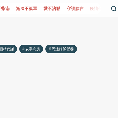
牙指南
漸凍不孤單
愛不沾黏
守護腺在
疫情保衛戰
酒精代謝
安寧病房
周邊靜脈營養