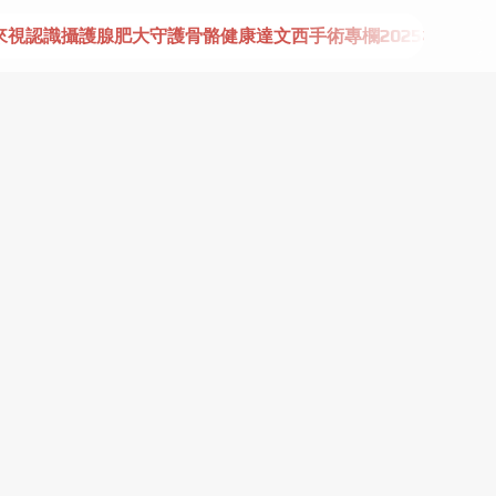
來視
認識攝護腺肥大
守護骨骼健康
達文西手術專欄
2025植牙指南