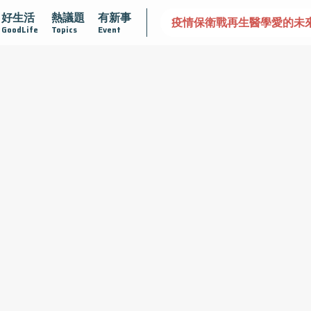
好生活
熱議題
有新事
疫情保衛戰
再生醫學
愛的未
GoodLife
Topics
Event