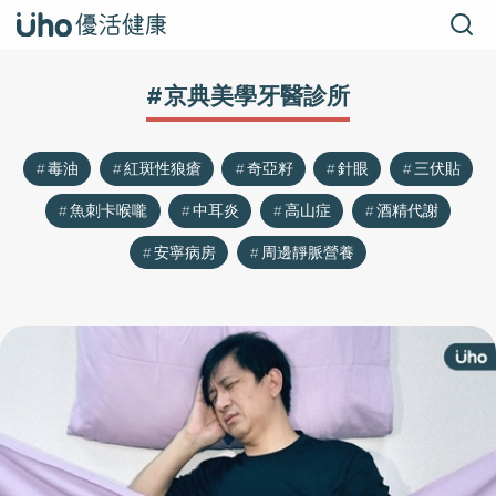
#京典美學牙醫診所
毒油
紅斑性狼瘡
奇亞籽
針眼
三伏貼
魚刺卡喉嚨
中耳炎
高山症
酒精代謝
安寧病房
周邊靜脈營養