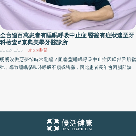
全台逾百萬患者有睡眠呼吸中止症 醫籲有症狀速至牙
科檢查#京典美學牙醫診所
2022/10/05
Uho企劃部
明明沒做惡夢卻時常驚醒？阻塞型睡眠呼吸中止症因咽部舌肌鬆
弛，導致睡眠躺臥時呼吸不順或堵塞，因此患者長年會因腦部缺氧
而驚醒。然而，台灣實際診治數不到12萬2 ，但美國學者統計成年人
約有20%罹患此疾病3 ，依台灣人口估算，恐有逾3百萬民眾4恐因
未確診與治療導致腦部長期缺氧，而增加心肌梗塞、腦中風風險5。
因睡眠經常受影響，第一線治療多建議使用陽壓呼吸器於睡眠時疏
通咽部6，但陽壓呼吸器卻有可能反而影響睡眠品質。 病患李小姐在
治療前受睡眠呼吸中止症的折磨長達10幾年，半夜經常因呼吸中止
而驚醒4-5次，白天精神不濟的狀況嚴重到無法與其他人正常社交，
就連假日也無法清醒著含飴弄孫。原本期待使用陽壓呼吸器能夠有