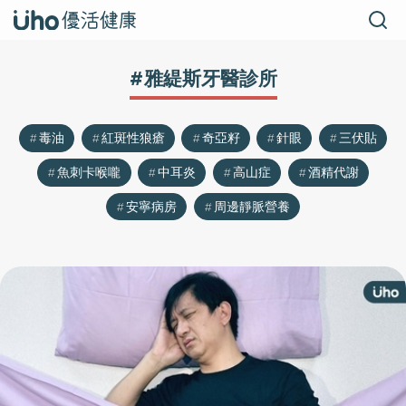
#雅緹斯牙醫診所
毒油
紅斑性狼瘡
奇亞籽
針眼
三伏貼
魚刺卡喉嚨
中耳炎
高山症
酒精代謝
安寧病房
周邊靜脈營養