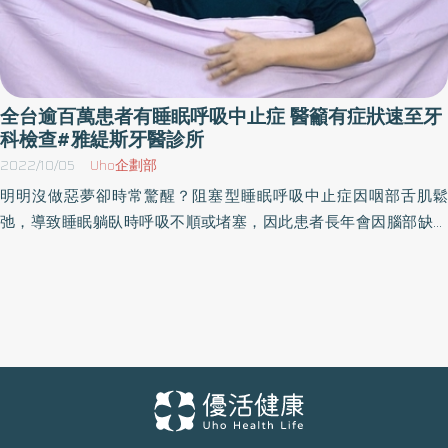
全台逾百萬患者有睡眠呼吸中止症 醫籲有症狀速至牙
科檢查#雅緹斯牙醫診所
2022/10/05
Uho企劃部
明明沒做惡夢卻時常驚醒？阻塞型睡眠呼吸中止症因咽部舌肌鬆
弛，導致睡眠躺臥時呼吸不順或堵塞，因此患者長年會因腦部缺氧
而驚醒。然而，台灣實際診治數不到12萬2 ，但美國學者統計成年人
約有20%罹患此疾病3 ，依台灣人口估算，恐有逾3百萬民眾4恐因
未確診與治療導致腦部長期缺氧，而增加心肌梗塞、腦中風風險5。
因睡眠經常受影響，第一線治療多建議使用陽壓呼吸器於睡眠時疏
通咽部6，但陽壓呼吸器卻有可能反而影響睡眠品質。 病患李小姐在
治療前受睡眠呼吸中止症的折磨長達10幾年，半夜經常因呼吸中止
而驚醒4-5次，白天精神不濟的狀況嚴重到無法與其他人正常社交，
就連假日也無法清醒著含飴弄孫。原本期待使用陽壓呼吸器能夠有