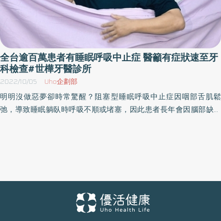
全台逾百萬患者有睡眠呼吸中止症 醫籲有症狀速至牙
科檢查#世樺牙醫診所
2022/10/05
Uho企劃部
明明沒做惡夢卻時常驚醒？阻塞型睡眠呼吸中止症因咽部舌肌鬆
弛，導致睡眠躺臥時呼吸不順或堵塞，因此患者長年會因腦部缺氧
而驚醒。然而，台灣實際診治數不到12萬2 ，但美國學者統計成年人
約有20%罹患此疾病3 ，依台灣人口估算，恐有逾3百萬民眾4恐因
未確診與治療導致腦部長期缺氧，而增加心肌梗塞、腦中風風險5。
因睡眠經常受影響，第一線治療多建議使用陽壓呼吸器於睡眠時疏
通咽部6，但陽壓呼吸器卻有可能反而影響睡眠品質。 病患李小姐在
治療前受睡眠呼吸中止症的折磨長達10幾年，半夜經常因呼吸中止
而驚醒4-5次，白天精神不濟的狀況嚴重到無法與其他人正常社交，
就連假日也無法清醒著含飴弄孫。原本期待使用陽壓呼吸器能夠有