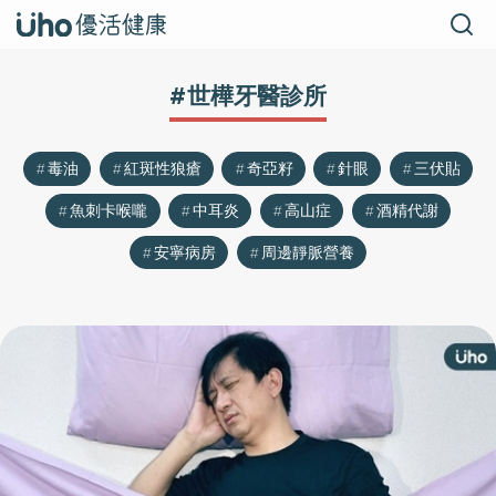
#世樺牙醫診所
毒油
紅斑性狼瘡
奇亞籽
針眼
三伏貼
魚刺卡喉嚨
中耳炎
高山症
酒精代謝
安寧病房
周邊靜脈營養