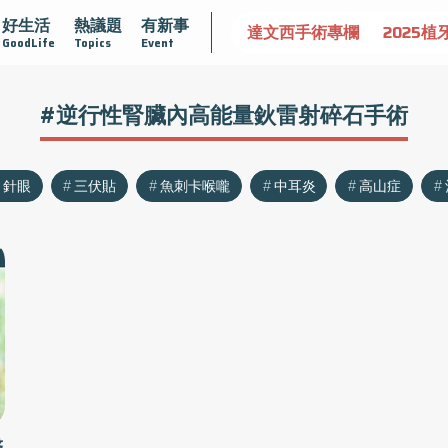
好生活
熱議題
有新事
認識攝護腺肥大
守護骨骼健康
達文西手術專欄
2025植
GoodLife
Topics
Event
#逆行性腎臟內高能量鈥雷射碎石手術
針眼
三伏貼
魚刺卡喉嚨
中耳炎
高山症
醫