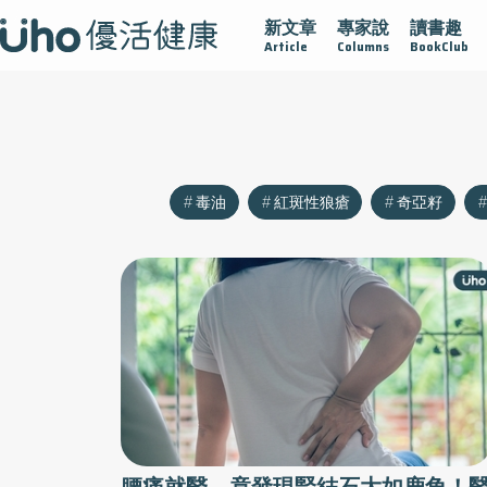
新文章
專家說
讀書趣
沾黏
守護腺在
疫情保衛戰
再生醫學
愛的未來視
Article
Columns
BookClub
毒油
紅斑性狼瘡
奇亞籽
腰痛就醫，竟發現腎結石大如鹿角！