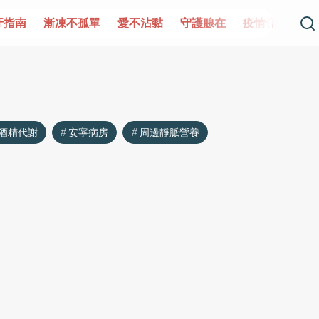
牙指南
漸凍不孤單
愛不沾黏
守護腺在
疫情保衛戰
酒精代謝
安寧病房
周邊靜脈營養