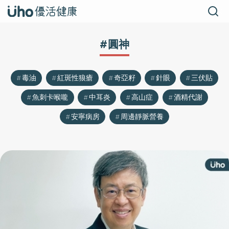
#圓神
毒油
紅斑性狼瘡
奇亞籽
針眼
三伏貼
魚刺卡喉嚨
中耳炎
高山症
酒精代謝
安寧病房
周邊靜脈營養