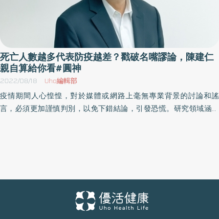
死亡人數越多代表防疫越差？戳破名嘴謬論，陳建仁
親自算給你看#圓神
2022/08/18
Uho編輯部
疫情期間人心惶惶，對於媒體或網路上毫無專業背景的討論和謠
言，必須更加謹慎判別，以免下錯結論，引發恐慌。研究領域涵括
流行病學、人類遺傳、預防醫學與公共衛生的中央研究院院士陳建
仁，在《因果螺旋》一書中實際分析了一位名嘴在政論節目上觀
點，如何誘導民眾陷入錯誤的判斷，並示範正確的理解途徑。以下
為原書摘文：