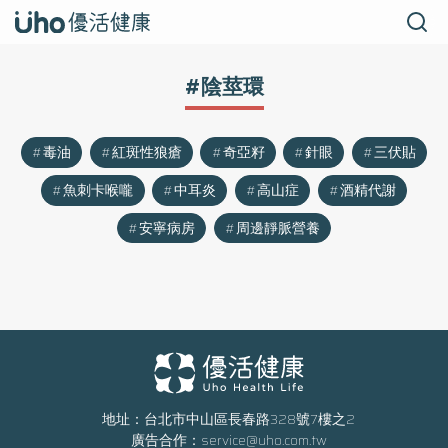
#陰莖環
毒油
紅斑性狼瘡
奇亞籽
針眼
三伏貼
魚刺卡喉嚨
中耳炎
高山症
酒精代謝
安寧病房
周邊靜脈營養
地址：台北市中山區長春路328號7樓之2
廣告合作：
service@uho.com.tw