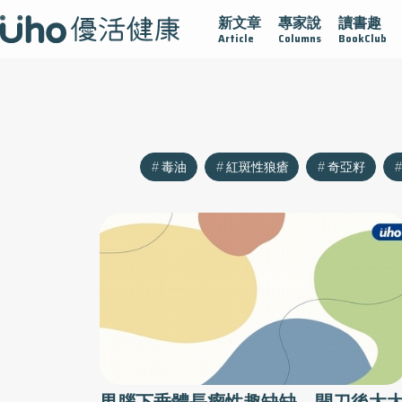
新文章
專家說
讀書趣
沾黏
守護腺在
疫情保衛戰
再生醫學
愛的未來視
Article
Columns
BookClub
毒油
紅斑性狼瘡
奇亞籽
男腦下垂體長瘤性趣缺缺 開刀後太