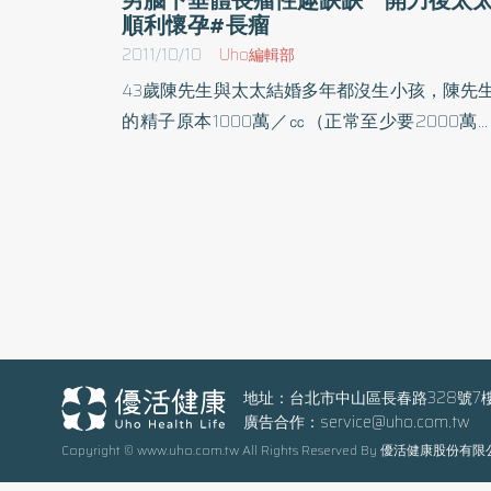
順利懷孕#長瘤
2011/10/10
Uho編輯部
43歲陳先生與太太結婚多年都沒生小孩，陳先
的精子原本1000萬／㏄（正常至少要2000萬
㏄），曾經在2家不同醫院做6次人工授精。開
婦產科醫師蔡鋒博說，基於陳先生精子數較
（寡精症），也幫他做了1次人工授精，但可
那次沒有成功懷孕。在一次因緣際會下，陳先
做了健康檢查，發現腦下垂體長了一顆小瘤（
乳激素瘤）；蔡鋒博醫師建議他找神經外科，
由神經外科醫師經鼻開刀去除小腫瘤。因為下
體的腫瘤壓迫造精所需要的FSH跟LH，也就
濾泡刺激激素跟黃體生成素，使得睪丸的睪固
地址：台北市中山區長春路328號7
廣告合作：
service@uho.com.tw
（和性慾有關）分泌下降，因此造成不會很喜
Copyright © www.uho.com.tw All Rights Reserved By 優活健康股份有
行房，也影響受孕。神奇的是在陳先生在開刀
短短7個月之內，太太竟自然懷孕，經檢查陳