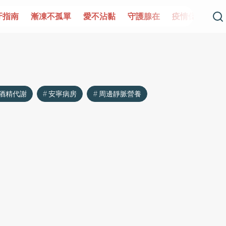
牙指南
漸凍不孤單
愛不沾黏
守護腺在
疫情保衛戰
酒精代謝
安寧病房
周邊靜脈營養