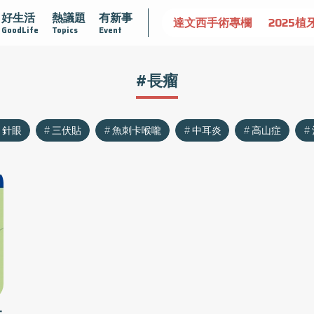
好生活
熱議題
有新事
認識攝護腺肥大
守護骨骼健康
達文西手術專欄
2025植
GoodLife
Topics
Event
#長瘤
針眼
三伏貼
魚刺卡喉嚨
中耳炎
高山症
太