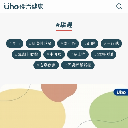
#驅趕
毒油
紅斑性狼瘡
奇亞籽
針眼
三伏貼
魚刺卡喉嚨
中耳炎
高山症
酒精代謝
安寧病房
周邊靜脈營養