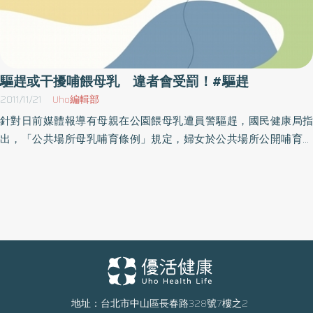
驅趕或干擾哺餵母乳 違者會受罰！#驅趕
2011/11/21
Uho編輯部
針對日前媒體報導有母親在公園餵母乳遭員警驅趕，國民健康局指
出，「公共場所母乳哺育條例」規定，婦女於公共場所公開哺育母
乳，任何人不得禁止、驅離或妨礙，違反者處新臺幣6千元以上、3
萬元以下罰鍰。國民健康局已立即請臺北市政府衛生局進一步瞭解
查辦中。國民健康局指出，政府已經通過「公共場所母乳哺育條
例」立法，其主旨就是在保障母親與寶寶公開哺餵母乳的權利。該
條例第四條規定, 婦女於公共場所母乳哺育時，任何人不得禁止、驅
離或妨礙。違者依第八條，處行為人新臺幣六千元以上三萬元以下
罰鍰。如為該公共場所的從業人員者，則應瞭解公共場所負責人是
否已對從業人員盡相當管理與教導之責，以及無不合理規定，導致
對哺乳母親妨礙；如有這些情況，可併處該公共場所負責人新臺幣
地址：台北市中山區長春路328號7樓之2