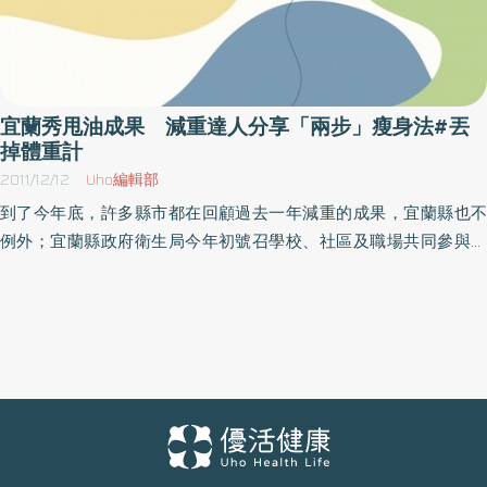
宜蘭秀甩油成果 減重達人分享「兩步」瘦身法#丟
掉體重計
2011/12/12
Uho編輯部
到了今年底，許多縣市都在回顧過去一年減重的成果，宜蘭縣也不
例外；宜蘭縣政府衛生局今年初號召學校、社區及職場共同參與減
重競賽，經過1萬7千位鄉親努力下，到11月27日為止，累計減重達2
萬4千多公斤，成效斐然，因此衛生局在冬山鄉仁山植物園，舉辦宜
蘭縣環縣健走暨健康減重管理計畫期末成果表揚，特別針對減重成
效最佳前3名及共同為社區民眾辦理體重管理服務的醫療同仁給予獎
勵，由宜蘭縣政府予以公開頒獎表揚。（圖片說明：多吃蔬果可以
瘦身還能讓身體健康。）衛生局長劉建廷指出，肥胖是造成慢性疾
病的主因，而肥胖的主要原因與不良的生活型態如五蔬果比例不
足、缺乏運動等有關。根據行政院衛生署國民健康局「2009年國民