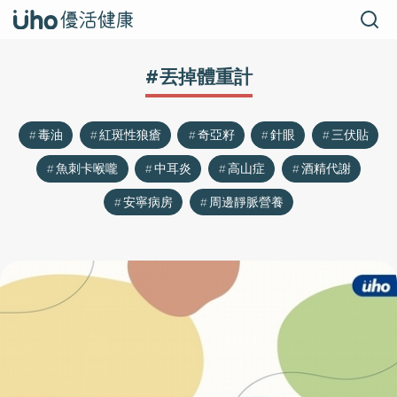
#丟掉體重計
毒油
紅斑性狼瘡
奇亞籽
針眼
三伏貼
魚刺卡喉嚨
中耳炎
高山症
酒精代謝
安寧病房
周邊靜脈營養