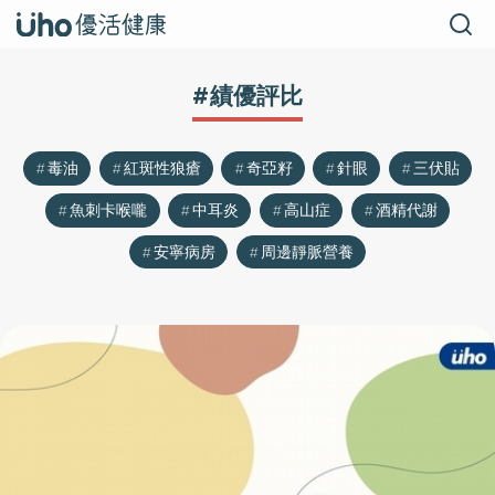
#績優評比
毒油
紅斑性狼瘡
奇亞籽
針眼
三伏貼
魚刺卡喉嚨
中耳炎
高山症
酒精代謝
安寧病房
周邊靜脈營養