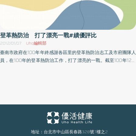
登革熱防治 打了漂亮一戰#績優評比
2012/01/07
Uho編輯部
臺南市政府在100年年終感謝各區里的登革熱防治志工及市府團隊人
員，在100年的登革熱防治工作，打了漂亮的一戰。截至100年12月
30日為止，全國本土登革熱病例計1,503例。臺南市於99年歷經嚴
峻的登革熱疫情，共確診487例（原臺南市380例、臺南縣107
例），在執行確定病例的相關防疫措施時，有賴相關單位及市民的
全力配合動員，終將疫情控制。依歷年流行病學的趨勢，每4年會出
現一次大流行，台南市曾於96年發生登革熱大流行，當年病例數高
達1,804例，今年雖適逢4年1次的流行期，但在各區里防治站的志
工、市府團隊的努力及市民配合相關防疫措施下,並未造成流行,而且
身鄰在疫情嚴峻的高雄市旁，終將病例數控制於90例。在這次的頒
獎典禮上，頒贈獎牌及獎金給100年績優的社區防疫隊、區里評比績
地址：台北市中山區長春路328號7樓之2