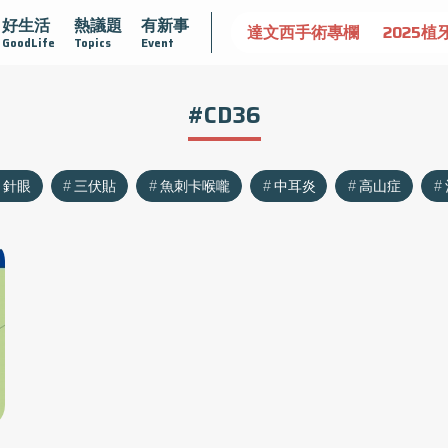
好生活
熱議題
有新事
認識攝護腺肥大
守護骨骼健康
達文西手術專欄
2025植
GoodLife
Topics
Event
#CD36
針眼
三伏貼
魚刺卡喉嚨
中耳炎
高山症