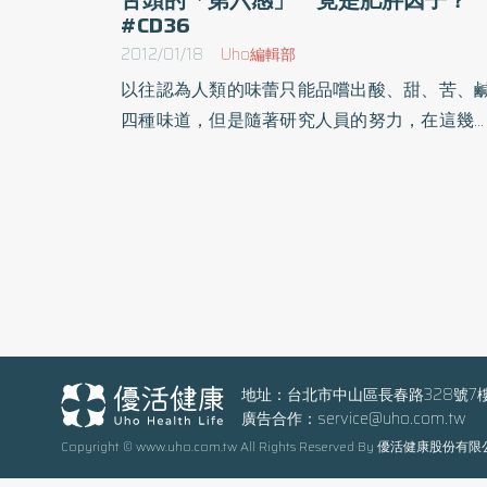
#CD36
2012/01/18
Uho編輯部
以往認為人類的味蕾只能品嚐出酸、甜、苦、
四種味道，但是隨著研究人員的努力，在這幾
已經確定人類的味蕾可以辨識出「鮮度」，而
前華盛頓大學（Washington University）的研
人員發現，有些人的舌頭上除了酸、甜、苦
鹹、鮮之外，還有感覺脂肪的味蕾，而且他們
測這種味蕾就是肥胖的原因之一。（圖片為
頭，翻攝自維基百科，作者
ArnoldReinhold。）華盛頓大學的研究人員
示，肥胖的人對於脂肪的渴望，或許是導致他
肥胖的原因。主持這項研究的那達教授（Nad
地址：台北市中山區長春路328號7
廣告合作：
service@uho.com.tw
Abumrad）表示，他們發現到人的舌頭上有一
Copyright © www.uho.com.tw All Rights Reserved By 優活健康股份有
稱為CD36的味覺感受器，如果一個人的CD36
量太少，會讓人無法感受到脂肪的存在，於是