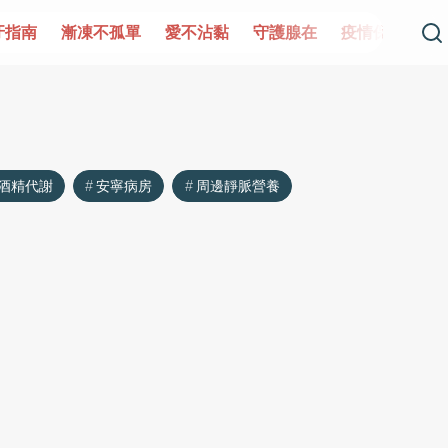
牙指南
漸凍不孤單
愛不沾黏
守護腺在
疫情保衛戰
酒精代謝
安寧病房
周邊靜脈營養