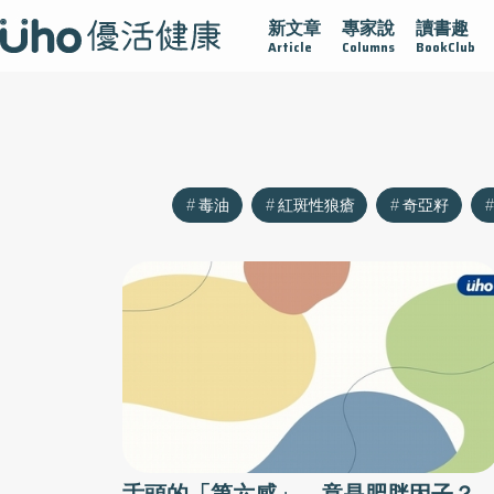
新文章
專家說
讀書趣
沾黏
守護腺在
疫情保衛戰
再生醫學
愛的未來視
Article
Columns
BookClub
毒油
紅斑性狼瘡
奇亞籽
舌頭的「第六感」 竟是肥胖因子？