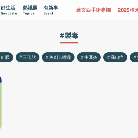
好生活
熱議題
有新事
認識攝護腺肥大
守護骨骼健康
達文西手術專欄
2025植
GoodLife
Topics
Event
#製毒
針眼
三伏貼
魚刺卡喉嚨
中耳炎
高山症