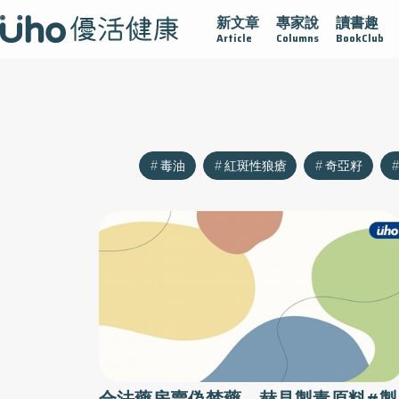
新文章
專家說
讀書趣
沾黏
守護腺在
疫情保衛戰
再生醫學
愛的未來視
Article
Columns
BookClub
毒油
紅斑性狼瘡
奇亞籽
合法藥房賣偽禁藥 赫見製毒原料#製