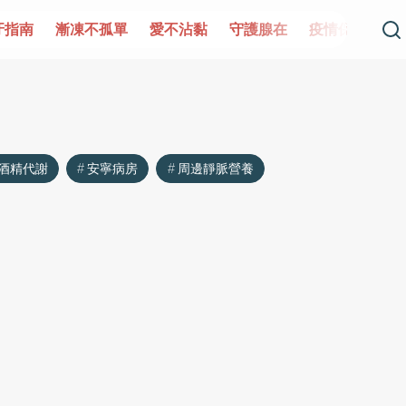
牙指南
漸凍不孤單
愛不沾黏
守護腺在
疫情保衛戰
酒精代謝
安寧病房
周邊靜脈營養