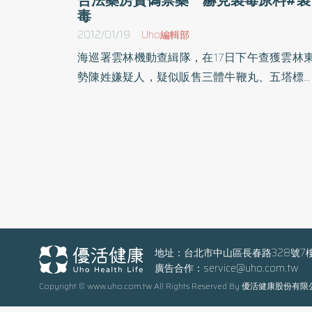
毒
2012/01/19
Uho編輯部
海巡署雲林機動查緝隊，在17日下午查獲雲林
勢陳姓嫌疑人，疑似販售三體牛鞭丸、五塔標
軍散等偽禁藥及管制藥品，總共有6公斤重，
前已經將陳姓嫌犯依違反藥事法移送雲林地檢
偵辦。雲林查緝隊表示，陳姓嫌犯原本經營西
房，但是卻涉嫌販售未經核准的壯陽藥，而且
私底下幫民眾施打醫師處分的針劑，並從中牟
暴利；查緝隊還在查獲的藥品中，發現到可以
煉成安非他命的鹽酸嗎啡錠等管制藥品；因此
巡署將全案依法移送偵辦。雲林查緝隊表示，
去年到目前為止，已經查獲偽劣禁藥9件，共
地址：台北市中山區長春路328號7
廣告合作：
service@uho.com.tw
扣偽禁藥品295公斤，希望能夠有效地杜絕偽
Copyright © www.uho.com.tw All Rights Reserved By 優活健康股份有
禁藥流入市面，同時查緝隊也呼籲民眾，千萬
要聽信地下電台，或是購買誇大藥效的不明