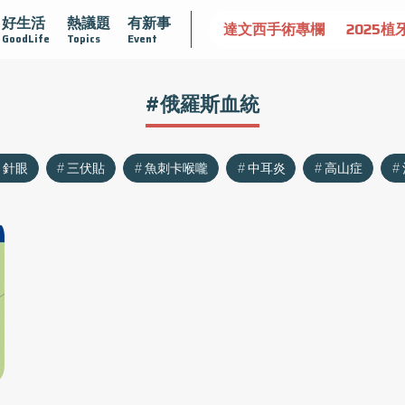
好生活
熱議題
有新事
認識攝護腺肥大
守護骨骼健康
達文西手術專欄
2025植
GoodLife
Topics
Event
#俄羅斯血統
針眼
三伏貼
魚刺卡喉嚨
中耳炎
高山症