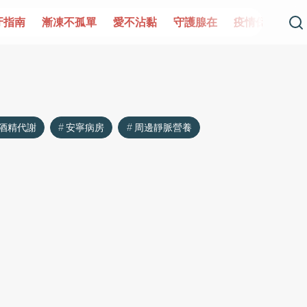
牙指南
漸凍不孤單
愛不沾黏
守護腺在
疫情保衛戰
酒精代謝
安寧病房
周邊靜脈營養