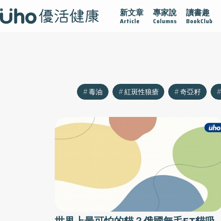
新文章
專家說
讀書趣
沾黏
守護腺在
疫情保衛戰
再生醫學
愛的未來視
Article
Columns
BookClub
毒油
紅斑性狼瘡
奇亞籽
世界上最可怕的貓？俄國無毛ET貓吸