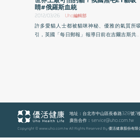
睛#俄羅斯血統
2012/03/26
Uho編輯部
許多愛貓人士都被貓咪神秘、優雅的氣質所
引，英國「每日郵報」報導日前在吉爾吉斯共
國最大城市比斯凱克舉辦貓展，集結了100多
哈薩克斯坦和吉爾吉斯斯坦珍奇的貓，其中有
隻貌似ET的唐斯芬克斯貓，這種貓十分罕見，
有人說她是「世界上最可怕的貓」，這種貓連
鬚也沒有、皮膚深灰且佈滿皺紋，讓第一次看
的人都大開眼界。（照片取自Daily Mail）這種
似ET的貓是俄羅斯血統的無毛貓，1987年首
出現在俄羅斯的羅斯托夫唐，國家教學研究所
授埃萊娜Kovaleva無意間領養了這隻無毛貓，
地址：台北市中山區長春路328號7
廣告合作：
service@uho.com.tw
到長大後才發現這是一隻品種罕有的唐斯芬克
Copyright © www.uho.com.tw All Rights Reserved By 優活健康股份有
貓，不僅身上沒有毛，大大的眼睛及皺皺的皮
又有點像是法國的鬥牛犬，大大的耳朵更讓他