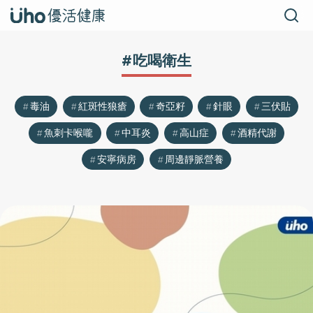
#吃喝衛生
毒油
紅斑性狼瘡
奇亞籽
針眼
三伏貼
魚刺卡喉嚨
中耳炎
高山症
酒精代謝
安寧病房
周邊靜脈營養