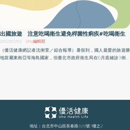
出國旅遊 注意吃喝衛生避免桿菌性痢疾#吃喝衛生
2012/07/03
Uho編輯部
（優活健康網記者沈俐萱／綜合報導）暑假到，國人最愛的旅遊勝
地當屬東南亞等海島國家，但臺北市政府衛生局在6月底確診3例曾
至菲律賓長灘島旅遊的桿菌性痢疾個案，在旅遊行程中即陸續出現
發燒、水瀉、腹痛等症狀，返台入境時在機場檢疫站採檢後證實感
染桿菌性痢疾，衛生局提醒民眾如要前往東南亞及中國大陸地區旅
遊者，一定要注意飲食與飲水衛生。臺北市去年（100年）全年共確
診24例桿菌性痢疾，皆為境外移入；今年(101年)上半年即已確診17
例，亦皆為境外感染。臺北市衛生局指出，桿菌性痢疾主要經由攝
食被病人或帶菌者糞便污染的食物或飲水而感染，症狀包括程度不
等的腹瀉、發燒、噁心、嘔吐、痙攣及裏急後重(有想要排便的感覺
可是又解不出來的情形)、血便、粘液便等，但部分民眾呈無症狀帶
地址：台北市中山區長春路328號7樓之2