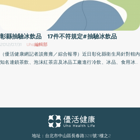
彰縣抽驗冰飲品 17件不符規定#抽驗冰飲品
2012/07/31
Uho編輯部
（優活健康網記者談雍雍／綜合報導）近日彰化縣衛生局針對轄內
知名連鎖茶飲、泡沫紅茶店及冰品工廠進行冷飲、冰品、食用冰塊
及配料抽驗，檢驗結果55件中，有17件生菌數、大腸桿菌及大腸桿
菌群有超量的情形，不合格比率達37.7％，不合格產品中就有11件為
知名連鎖茶飲自製的飲料。為有效管理連鎖茶飲店製售冷飲冰品的
衛生，彰化縣衛生局特於今日邀集各知名連鎖茶飲總公司高階管理
人員、泡沫紅茶店及冰品工廠之負責人及主管召開「101年冷飲冰品
衛生安全檢討會」，針對對此次抽驗不合格之原因進行檢討，並要
求總公司提出改善計畫針對各連鎖分店之原料來源、製造、貯存、
供膳等衛生管理嚴加規範，以防止可能的危害再度發生。衛生局表
示，冰品冷飲業者應落實衛生自主管理，每日就員工個人衛生、產
地址：台北市中山區長春路328號7樓之2