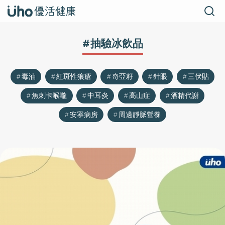
#抽驗冰飲品
毒油
紅斑性狼瘡
奇亞籽
針眼
三伏貼
魚刺卡喉嚨
中耳炎
高山症
酒精代謝
安寧病房
周邊靜脈營養