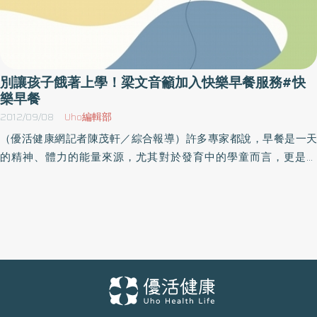
別讓孩子餓著上學！梁文音籲加入快樂早餐服務#快
樂早餐
2012/09/08
Uho編輯部
（優活健康網記者陳茂軒／綜合報導）許多專家都說，早餐是一天
的精神、體力的能量來源，尤其對於發育中的學童而言，更是重
要！新學期開始，有許多偏遠地區的孩子，因為社經地位與家庭結
構的弱勢，竟然沒有早餐可以吃，不論體力或專注力都落後其他孩
子一大截。因此，伊甸基金會於6日舉辦「2012小象展翼」活動記
者會，除延續針對偏鄉學校的早餐補助方案，更從去年起進一步引
進多元才藝專業師資，協助孩子投入運動、音樂、繪畫等才藝，開
啟更多樣的可能性。此外，記者會中也邀請伊甸守護天使梁文音為
社區孩子製作營養早餐，期盼民眾響應「快樂早餐」服務，讓所有
學童都能吃飽上學，在學習或生活上都有正面的幫助。伊甸基金會