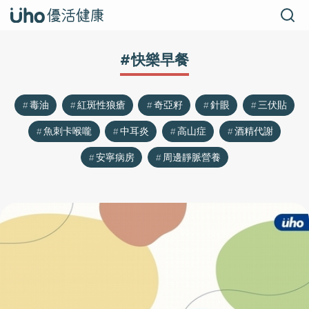
#快樂早餐
毒油
紅斑性狼瘡
奇亞籽
針眼
三伏貼
魚刺卡喉嚨
中耳炎
高山症
酒精代謝
安寧病房
周邊靜脈營養