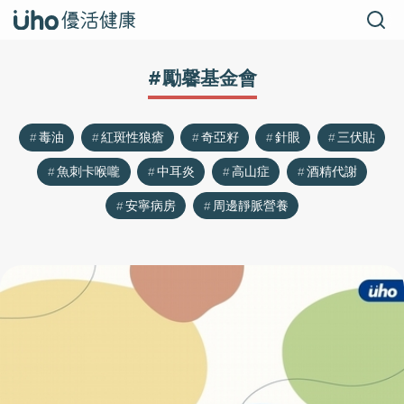
#勵馨基金會
毒油
紅斑性狼瘡
奇亞籽
針眼
三伏貼
魚刺卡喉嚨
中耳炎
高山症
酒精代謝
安寧病房
周邊靜脈營養