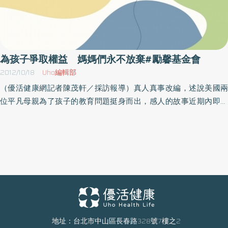
為孩子爭取權益 媽媽們永不放棄#勵馨基金會
2012/10/18
Uho編輯部
（優活健康網記者陳茂軒／採訪報導）真人真事改編，述說美國兩
位平凡母親為了孩子的教育問題挺身而出，感人的故事近期內即將
上映。而發行公司特地在昨（17）日邀請勵馨基金會等12個婦女公
益團體，及近200名的單親媽媽與身心障礙孩童的母親，共同到電
影院欣賞首映，此外，藝人佩甄、柯以柔及鴻海集團董事長夫人曾
馨瑩也出席此活動。活動一開始，全場先以掌聲向偉大的媽媽們致
敬，接著由無障礙餐廳行動發起人周淑菁女士及慢飛天使媽媽林美
瑗女士分享自己為孩子爭取權益的故事，更讓現場民眾感受到母親
為孩子奉獻的偉大情操。針對電影的內容，勵馨基金會執行長紀惠
容指出，其實弱勢孩童在學校被排擠、教育權受影響的情形，並非
只出現在國外，國內也相當常見。紀惠容認為，僵化的教育體制會
地址：台北市中山區長春路328號7樓之2