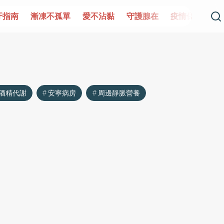
牙指南
漸凍不孤單
愛不沾黏
守護腺在
疫情保衛戰
酒精代謝
安寧病房
周邊靜脈營養