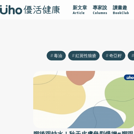
新文章
專家說
讀書趣
沾黏
守護腺在
疫情保衛戰
再生醫學
愛的未來視
Article
Columns
BookClub
毒油
紅斑性狼瘡
奇亞籽
腳後跟缺水！秋天皮膚龜裂爆增#腳跟