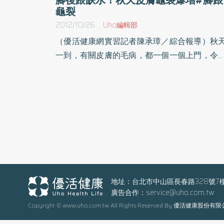
龜裂
2012/10/26
Uho編輯部
（優活健康網實習記者陳承璋／綜合報導）秋
一到，有關皮膚的毛病，都一個一個上門，令
多人頭痛。而秋天的天氣乾燥，使得腳後跟龜
的患者越來越多；署立彰化醫院皮膚科郭峰昇
任說，許多病人都來主訴，「醫師，每次一到
冬，我的腳跟就開始乾裂，嚴重時還會裂到
血，連走路都會覺得痛。」，但他表示，其實
根治腳後跟龜裂並不困難。郭峰昇解釋，腳跟
裂的原因主要是因為皮膚角質層的增厚，角質
越厚，含水量越不足，彈性就越低，腳跟必須
撐全身的重量，當角質層受到力量拉扯超過其
地址：台北市中山區長春路328號7
廣告合作：
service@uho.com.tw
性時就會裂開，而且腳底的皮膚沒有皮脂腺，
Copyright © www.uho.com.tw All Rights Reserved By 優活健康股份有
法分泌油脂潤滑皮膚，雖然有汗腺，但當氣溫
低時，汗腺分泌也減少，水分油脂均不足的情