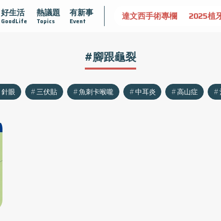
好生活
熱議題
有新事
認識攝護腺肥大
守護骨骼健康
達文西手術專欄
2025植
GoodLife
Topics
Event
#腳跟龜裂
針眼
三伏貼
魚刺卡喉嚨
中耳炎
高山症