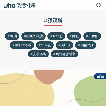
#孫茂勝
毒油
紅斑性狼瘡
奇亞籽
針眼
三伏貼
魚刺卡喉嚨
中耳炎
高山症
酒精代謝
安寧病房
周邊靜脈營養