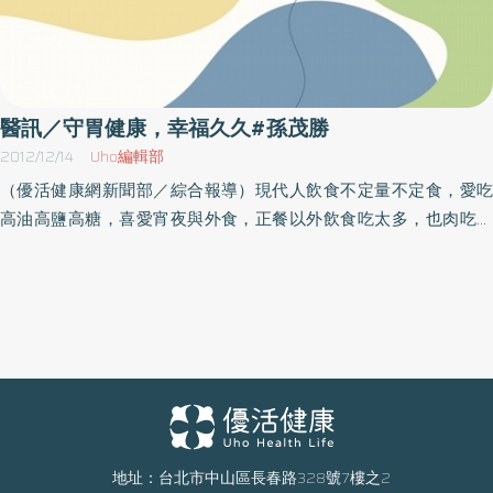
醫訊／守胃健康，幸福久久#孫茂勝
2012/12/14
Uho編輯部
（優活健康網新聞部／綜合報導）現代人飲食不定量不定食，愛吃
高油高鹽高糖，喜愛宵夜與外食，正餐以外飲食吃太多，也肉吃太
多，多色有機蔬果吃太少，導致腸胃疾病叢生，最嚴重甚至罹患腸
胃癌。因此，S.N.Q.特規劃「院長開講－健康同樂會」健康講座，邀
請財團法人彰化基督教醫院副院長孫茂勝醫師與主講「守胃健康，
幸福久久」，分享保健胃腸的知識及方法；賴蓓芳營養師主講「腸
胃道的健康飲食」。活動需事先報名。活動內容日期時間地點以主
辦單位最新公告為準，因此參加本活動前請先洽詢主辦單位再做確
認，以免臨時異動或取消，當天請自備喝水容器。名稱：院長開講
－健康同樂會時間：101年12月15日（六）上午09：00～11：00地
點：彰化基督教醫院（彰化市南校街135號）第二醫療大樓11樓連瑪
地址：台北市中山區長春路328號7樓之2