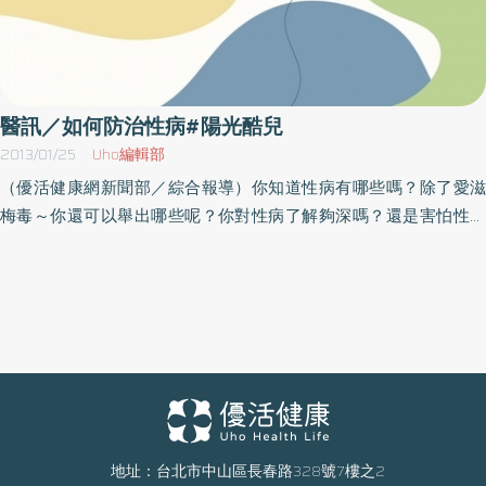
醫訊／如何防治性病#陽光酷兒
2013/01/25
Uho編輯部
（優活健康網新聞部／綜合報導）你知道性病有哪些嗎？除了愛滋
梅毒～你還可以舉出哪些呢？你對性病了解夠深嗎？還是害怕性病
卻又滿腹疑問卻無從解答～上網找資訊卻又繁多而雜亂。因此，陽
光酷兒中心將舉辦性病講座，會邀請高雄榮總醫院內科部感染科吳
冠陞主治醫師主講，當天開放問答。活動內容日期時間地點以主辦
單位最新公告為準，因此參加本活動前請先洽詢主辦單位再做確
認，以免臨時異動或取消，當天請自備喝水容器。名稱：性愛大補
帖時間：102年1月26日（六）下午19：00開始地點：陽光酷兒中心
（高雄新興區河南1路120號）洽詢：07-235 1010
地址：台北市中山區長春路328號7樓之2