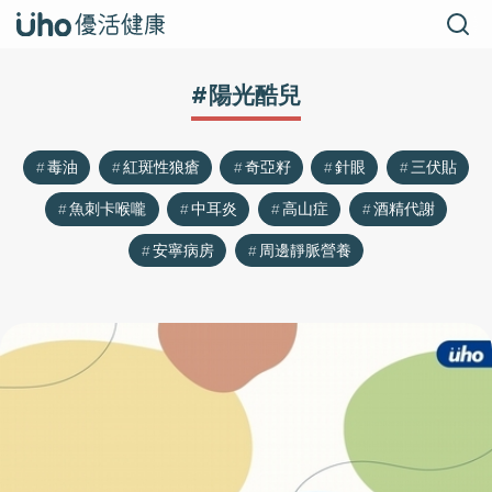
#陽光酷兒
毒油
紅斑性狼瘡
奇亞籽
針眼
三伏貼
魚刺卡喉嚨
中耳炎
高山症
酒精代謝
安寧病房
周邊靜脈營養