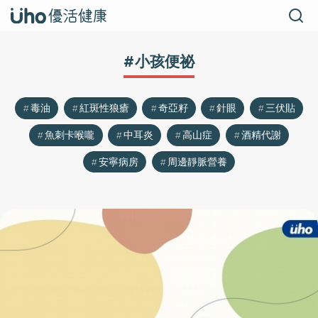
#小孩便祕
毒油
紅斑性狼瘡
奇亞籽
針眼
三伏貼
魚刺卡喉嚨
中耳炎
高山症
酒精代謝
安寧病房
周邊靜脈營養