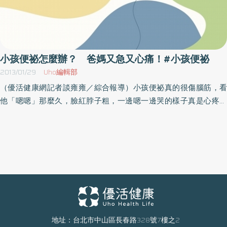
小孩便祕怎麼辦？ 爸媽又急又心痛！#小孩便祕
2013/01/29
Uho編輯部
（優活健康網記者談雍雍／綜合報導）小孩便祕真的很傷腦筋，看
他「嗯嗯」那麼久，臉紅脖子粗，一邊嗯一邊哭的樣子真是心疼。
小孩子便祕有哪些症狀？該怎麼觀察？你知道嗎？孩子便祕竟然成
為一項文明病，據統計，到小兒科腸胃門診看病的人，就有4分之一
跟便祕有關。孩子便祕超過半年以上，約有4分之一的小孩會出現食
慾不振、體重減輕、生長遲緩、長不高的問題。小兒科醫師黃瑽寧
表示，小孩便秘的比例是男女差不多的，成人則是女性比例較高。
而小孩子便祕通常發生在 戒母奶開始喝配方奶時、戒尿布時及開始
上學後。引起小孩子便祕的原因？不外乎是功能性的纖維不足、水
份不足，心因性的痛到怕了，產生心理壓力，生理性的疾病或藥物
造成。根據統計3~6歲學齡前的小孩便祕比例最高，而且因為急性腹
地址：台北市中山區長春路328號7樓之2