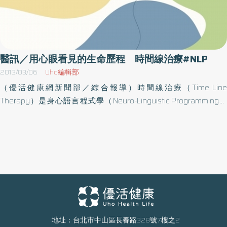
醫訊／用心眼看見的生命歷程 時間線治療#NLP
2013/03/06
Uho編輯部
（優活健康網新聞部／綜合報導）時間線治療（Time Line
Therapy）是身心語言程式學（Neuro-Linguistic Programming，
稱NLP）其中一種專業治療。屬於實用心理學的一種。NLP學派相
信，我們的煩惱及情緒困擾，並非心理出現「問題」。人類其實擁
有潛力及智慧，只要通過適當運用及訓練，難題自可迎刃而解。時
間線治療學派認為人的行為跟時間掛勾，要改變人的行為，可以從
時間線著眼。不同階段發生的事情對我們的行為情緒也有影響，只
要以時間線治療飛越今昔，作適當的時間扭曲（Time Distortion），
便能有效地處理內在。緣此，四諦學會特舉辦「開心實作班」，此
次主題為「用心眼看見你的生命歷程－時間線治療」，將邀趙俊彥
帶領，課程內容：第1堂：時間線治療簡介，內在感知（次感元）練
地址：台北市中山區長春路328號7樓之2