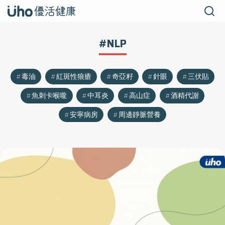
#NLP
毒油
紅斑性狼瘡
奇亞籽
針眼
三伏貼
魚刺卡喉嚨
中耳炎
高山症
酒精代謝
安寧病房
周邊靜脈營養