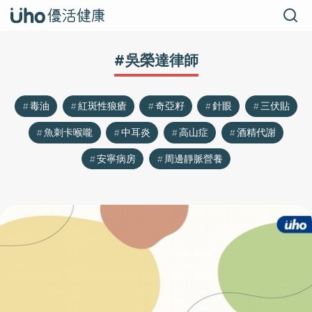
#吳榮達律師
毒油
紅斑性狼瘡
奇亞籽
針眼
三伏貼
魚刺卡喉嚨
中耳炎
高山症
酒精代謝
安寧病房
周邊靜脈營養