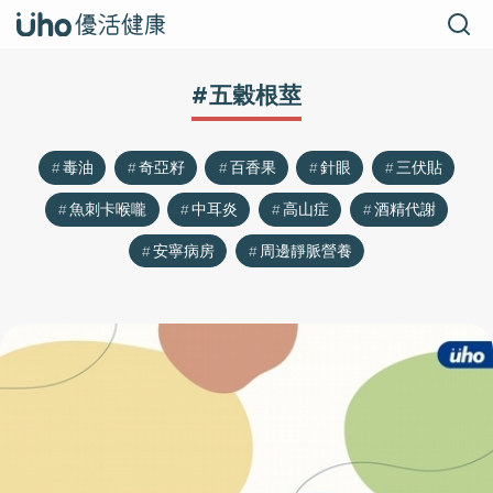
#五穀根莖
毒油
奇亞籽
百香果
針眼
三伏貼
魚刺卡喉嚨
中耳炎
高山症
酒精代謝
安寧病房
周邊靜脈營養