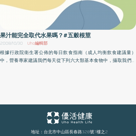
果汁能完全取代水果嗎？#五穀根莖
2008/10/30
Uho編輯部
根據行政院衛生署公佈的每日飲食指南（成人均衡飲食建議量）
中，營養專家建議我們每天從下列六大類基本食物中，攝取我們所
需要的營養素， 那六大類呢？就是天天會吃到的五穀根莖類、奶
類、蛋、豆、魚、肉類、蔬菜類、水果類、油脂類。由這六大類食
物種類中可以獲得醣類、脂肪和蛋白質三大營養素之外還有一些參
與生理作用，足以堪稱小兵立大功的成份就是維生素及礦物質。那
麼這些營養要由何處才能獲得且需攝取多少才夠? 答案就是：至少天
天五蔬果(三份蔬菜二份水果) 。天主教聖功醫院營養科-黃舒儀營養
師表示，新鮮的蔬果中含多種維生素及鈉、鉀、磷等礦物質，值得
一提是促進腸道健康的「纖維素」。但現代人雖然健康意識高漲，
卻忙到連削顆水果來補充營養都覺得沒空，於是各種市售果汁便因
地址：台北市中山區長春路328號7樓之2