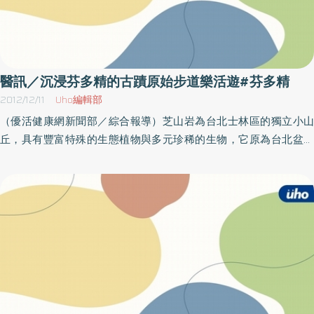
醫訊／沉浸芬多精的古蹟原始步道樂活遊#芬多精
2012/12/11
Uho編輯部
（優活健康網新聞部／綜合報導）芝山岩為台北士林區的獨立小山
丘，具有豐富特殊的生態植物與多元珍稀的生物，它原為台北盆地
的孤立岩體，百萬年前是海底礁石。後浮出海面成為小島。因此擁
有古生物（例如貝類）化石，加上風化、侵蝕等特殊地理作用，使
得芝山岩擁有許多特殊的天然地理及地質，如大岩石、風化礫、石
象、石硯、石墨、洋蔥石等奇觀。並有皮孫木、搭肉刺、血桐、稜
果榕、魯花樹等海岸生物。這種山丘上的海邊植物，是台灣罕見的
奇景。此外，芝山岩也擁有悠久的文史古蹟。例如公元前四千年的
芝山岩遺址，18世紀造的古廟惠濟宮，19世紀造的芝山岩隘門，近
年來考古發現的圓山文化骨骸，此皆被列為國家一級古蹟。此外有
19世紀六氏先生歷史事件相關的學務官遭難碑、六氏先生墓、國語