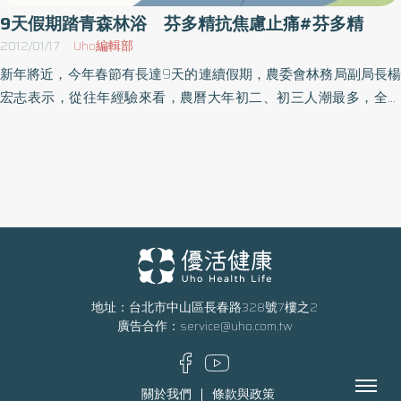
激自律神經、安定情緒很好的自然療法。芬多精最大的好處就是完
9天假期踏青森林浴 芬多精抗焦慮止痛#芬多精
全天然，它雖然可以作為病菌殺手，但最可貴的是，它不僅不會殘
2012/01/17
Uho編輯部
害對人體有益的細菌，還可以促進人體健康、提高疾病抵抗力，而
新年將近，今年春節有長達9天的連續假期，農委會林務局副局長楊
且不會有副作用，是相當好的一種自然療法。陰離子又稱「空氣維
宏志表示，從往年經驗來看，農曆大年初二、初三人潮最多，全台
他命」，藉由瀑布、溪水、噴泉的四濺水花，植物光合作用製造的
16個著名的森林遊樂區，林務局估計會突破20萬人次，民眾不妨把
新鮮氧氣，以及太陽的紫外線等，均能產生「陰離子」（Negative
握機會走出戶外，到山林間吸收芬多精。芬多精的好處多多，前一
ions），從健康角度分析，陰離子對人體有淨化血液、活化細胞、
陣子還有民眾堅持在樹林裡搭吊床睡覺，森林中的芬多精可說是天
增強免疫力、調整自律神經，以及消除失眠、頭痛、焦慮、預防血
然的安定劑。（圖片為宜蘭望龍埤，攝影／林又旻。）根據玉里醫
管硬化等好處。
院衛教文章指出，芬多精主要含有檸檬烯，對健康有益，可以舒緩
焦慮、安神入睡以及止痛效果，這種由樹木中分離出的精油「檸檬
烯」經由實驗，將兩隻白老鼠同樣放在十字迷宮中，沒有餵食檸檬
烯的老鼠指躲在封閉區；餵食檸檬烯的老鼠則是常常走到開放區，
活動力佳、焦慮明顯較低，證明檸檬烯的成分的確可以抗焦慮，另
地址：台北市中山區長春路328號7樓之2
廣告合作：
service@uho.com.tw
外還有止痛的功效。文章中提到，清晨釋放的芬多精更帶有負離
子，不花錢就可以做健康的森林浴，可謂一舉兩得。林務局為民眾
走入大自然，精選的15條動線明確的步道為，北部的桶後越嶺道、
Menu
關於我們
條款與政策
五指山、馬拉邦山及東滿步道與九寮溪步道；中部的奧萬大步道