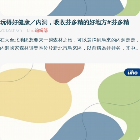
傳習所舊址、同歸所；另有野鳥學會「芝山文化生態綠園」、其中
的養生蔬食餐館。現在，財團法人法鼓基金會台北北區分部（農禪
水月）特規劃芝山岩半日健走，可沉浸在芬多精氛圍下，藉此享受
玩得好健康／內洞，吸收芬多精的好地方#芬多精
山光水色與古林步道、運動健身、古文史導覽，當天從捷運站出
2012/01/24
Uho編輯部
發，沿著雙溪河堤公園前行，在河堤濃密樹蔭下做柔軟養生體操，
在大台北地區想要來一趟森林之旅，可以選擇到烏來的內洞走走，
再到芝山岩慢行健走，途中會有熟悉文史的專人導覽介紹各免費景
內洞國家森林遊樂區位於新北市烏來區，以前稱為娃娃谷，其中自
點及古蹟、生態植被。名額有限，請及早報名，活動內容日期時間
然生態保存良好，林相多變且富含著相當豐富的動物資源。內洞的
地點以主辦單位最新公告為準，因此參加本活動前請先洽詢主辦單
瀑布群更是馳名全台的瀑布，其中信賢瀑布（內洞瀑布）更是經由
位再做確認，以免臨時異動或取消，當天請自備喝水容器，前一天
票選後，大家公認最美的瀑布第一名。（圖片是東勢林場，攝影／
請注意氣象資訊。名稱：輕鬆走遇見禪時間：101年12月16日（日）
林又旻。）根據內洞遊樂區網站的介紹，根據研究調查發現，內洞
上午07：30～11：30地點：台北捷運紅線芝山站1號出口（07：30
的陰離子含量更居於全台森林遊樂區之冠。來到這裡，除視覺上的
集合）洽詢：02-2893-3161轉573活動推廣組網路報名
享受外，更別忘了大口呼吸健康的「空氣維他命陰離子」，來趟健
康的森林浴之旅，而在森林當中同時也富含芬多精，可以幫助身體
更健康。林務局的網站上顯示，「芬多精」（Phytoncid）是1980
年蘇聯Toknh博士與日本神山惠山博士所發現由森林植物散發出揮發
性物質，是植物防止有害細菌侵入的自衛香氣，具有抑制空氣中細
菌及黴菌生長的功用。自古以來即是民間消毒殺菌、去除疲勞、刺