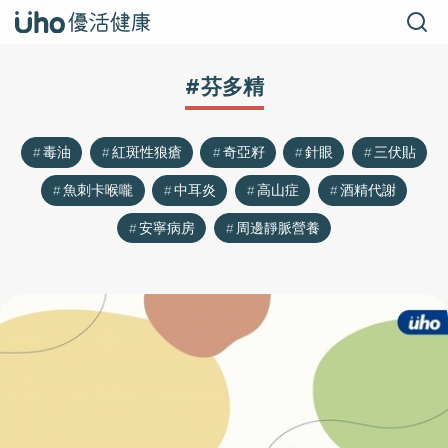
#芬多精
毒油
紅斑性狼瘡
奇亞籽
針眼
三伏貼
魚刺卡喉嚨
中耳炎
高山症
酒精代謝
安寧病房
周邊靜脈營養