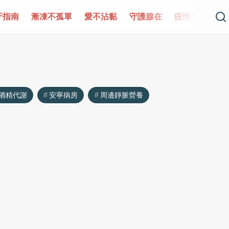
牙指南
漸凍不孤單
愛不沾黏
守護腺在
疫情保衛戰
酒精代謝
安寧病房
周邊靜脈營養