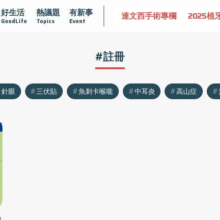
好生活
熱議題
有新事
認識攝護腺肥大
守護骨骼健康
達文西手術專欄
2025植
GoodLife
Topics
Event
#註冊
針眼
三伏貼
魚刺卡喉嚨
中耳炎
高山症
中