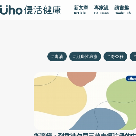
新文章
專家說
讀書趣
沾黏
守護腺在
疫情保衛戰
再生醫學
愛的未來視
Article
Columns
BookClub
毒油
紅斑性狼瘡
奇亞籽
衛署籲：到香港勿買三款未經註冊的