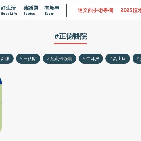
好生活
熱議題
有新事
認識攝護腺肥大
守護骨骼健康
達文西手術專欄
2025植
GoodLife
Topics
Event
#正德醫院
針眼
三伏貼
魚刺卡喉嚨
中耳炎
高山症