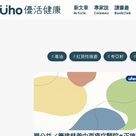
新文章
專家說
讀書趣
沾黏
守護腺在
疫情保衛戰
再生醫學
愛的未來視
Article
Columns
BookClub
毒油
紅斑性狼瘡
奇亞籽
樂公益／籌建慈善中西癌症醫院#正德