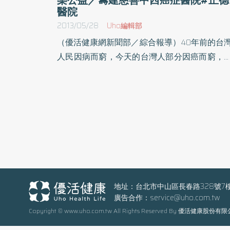
醫院
2013/05/28
Uho編輯部
（優活健康網新聞部／綜合報導）40年前的台
人民因病而窮，今天的台灣人部分因癌而窮，
德基金會二十多年來於全國各地共設立8家不
價收費及窮困者免費的中醫院診所，其間看過
數癌症患者，該基金會發覺台灣目前面臨一個
當巨大難解的社會問題，凡是領薪階級之家庭
一旦有人不幸罹患癌症，不少就得舉債度日。
於治療癌症的醫藥費昂貴，有時每月得支十多
元，健保又部分不給付，長期下來，加上物價
斷上漲，薪水不增，貧富差距加大，創辦人常
法師曾看過一則新聞，窮困少女為了籌措父親
地址：台北市中山區長春路328號7
廣告合作：
service@uho.com.tw
症龐大醫藥費，竟賣身籌款救父，向應召站借
Copyright © www.uho.com.tw All Rights Reserved By 優活健康股份有
支付醫藥費，被應召站推入火坑賣淫還錢，每
須接客十餘人，半年還不完當初借貸的錢。法