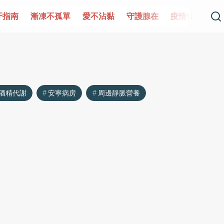
牙指南
漸凍不孤單
愛不沾黏
守護腺在
疫情保衛戰
酒精代謝
安寧病房
周邊靜脈營養