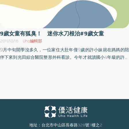
9歲女童有狐臭！ 迷你水刀根治#9歲女童
2011/10/16
Uho編輯部
9月中旬開學沒多久，一位家住大肚年僅9歲的許小妹就在媽媽的陪
伴下來到光田綜合醫院整形外科看診。今年才就讀國小4年級的許小
妹表示，最近腋下常常會傳出濃郁刺鼻的臭味，尤其一運動後更明
顯，這學期開學後，就發現朋友和她在一起時會有意無意的跟她隔
開距離，讓原本人緣極佳的她很傷心。許媽媽得知女兒的狀況也非
常心疼，因此決定帶著女兒前來醫院治療。整形外科吳文宏主任詳
加診查之後，發現許小妹年齡雖小，但因發育較早，已經開始有狐
臭問題。他解釋，狐臭主要是因為腋下的頂漿腺（大汗腺）排出的
汗液經細菌分解後產生異味，嚴重者常會造成個人精神上的不安和
挫折感，甚至影響社交活動，9歲的許小妹是他行醫23年來治療過最
年輕的個案。吳文宏主任決定為其施行「迷你水刀狐臭根除術」。
地址：台北市中山區長春路328號7樓之2