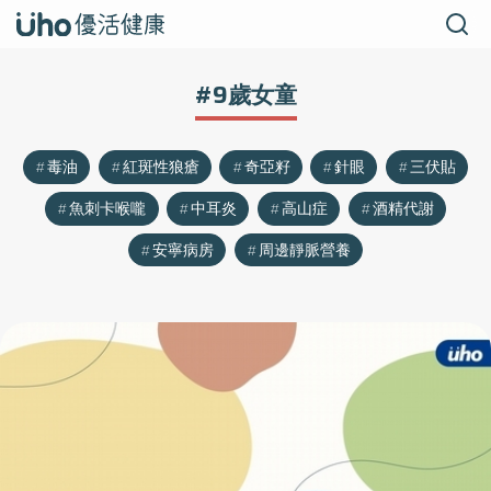
#9歲女童
毒油
紅斑性狼瘡
奇亞籽
針眼
三伏貼
魚刺卡喉嚨
中耳炎
高山症
酒精代謝
安寧病房
周邊靜脈營養