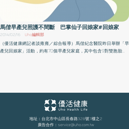
馬偕早產兒照護不間斷 巴掌仙子回娘家#回娘家
2014/02/16
Uho編輯部
（優活健康網記者談雍雍／綜合報導）馬偕紀念醫院昨日舉辦「早
產兒回娘家」活動，約有70個早產兒家庭，其中包含9對雙胞胎、3
對三胞胎，現場熱鬧非凡！新竹馬偕紀念醫院李宏昌院長致詞時指
出，早產兒照護就像「過五關斬六將」，心臟、眼睛、腦力、腎臟
及腸胃道可能在出生後的不同階段發生狀況，每個細節都得注意，
所以早產兒照護團隊的專業性及後續的追蹤及評估非常重要。其中
一對雙胞胎男孩的黃媽媽說，結婚十多年深受不孕困擾，歷經14次
試管手術，直到45歲才成功受孕。雙胞胎出生時體重各是1700公
克、1300公克，黃媽媽當時隔著保溫箱心想，「這樣巴掌大的孩子
怎麼活？」所幸馬偕醫護團隊專業細心的照護，同時給予早產兒家
長心理支持。雙胞胎3至4週後體重達2200公克可返家，如今白胖健
地址：台北市中山區長春路328號7樓之2
廣告合作：
service@uho.com.tw
康，黃女士感謝醫護團隊的照顧。持續追蹤與檢測至入學前馬偕紀