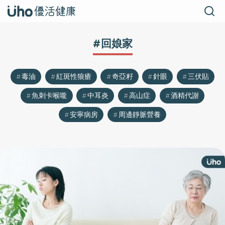
#回娘家
毒油
紅斑性狼瘡
奇亞籽
針眼
三伏貼
魚刺卡喉嚨
中耳炎
高山症
酒精代謝
安寧病房
周邊靜脈營養