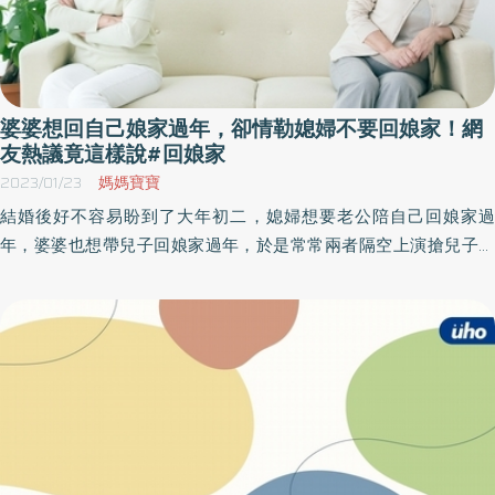
婆婆想回自己娘家過年，卻情勒媳婦不要回娘家！網
友熱議竟這樣說#回娘家
2023/01/23
媽媽寶寶
結婚後好不容易盼到了大年初二，媳婦想要老公陪自己回娘家過
年，婆婆也想帶兒子回娘家過年，於是常常兩者隔空上演搶兒子、
搶老公大作戰。不過，若是婆婆以長輩的身分，要求媳婦配合婆家
的行程，如果是妳會同意嗎？不妨看看網友的真實故事，看這位媳
婦是如何捍衛自己的原則。