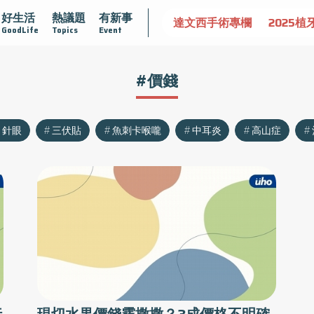
好生活
熱議題
有新事
認識攝護腺肥大
守護骨骼健康
達文西手術專欄
2025植
GoodLife
Topics
Event
#價錢
針眼
三伏貼
魚刺卡喉嚨
中耳炎
高山症
行
現切水果價錢霧撒撒？3成價格不明確