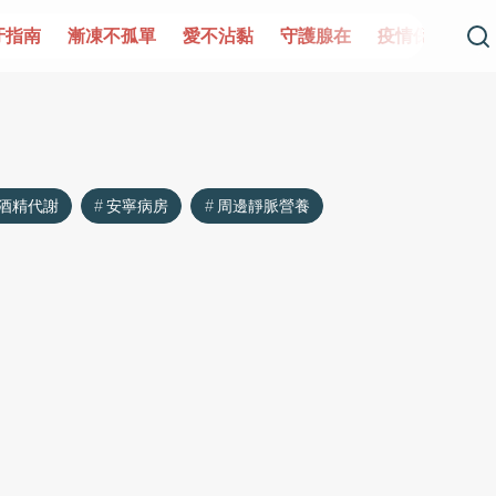
牙指南
漸凍不孤單
愛不沾黏
守護腺在
疫情保衛戰
酒精代謝
安寧病房
周邊靜脈營養