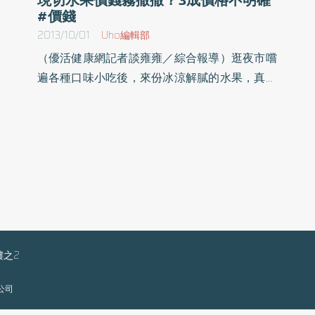
#價錢
2013/10/01
Uho編輯部
）
（優活健康網記者談雍雍／綜合報導）逛夜市嚐
一
遍各種口味小吃後，來份冰涼解膩的水果，真是
花
暢快！台灣的水果遠近馳名，買1包現切水果，
十
邊逛邊吃，不只台灣人愛，觀光客更是不會錯
，
過。但美中不足的是，經常傳出因夜市的水果攤
越
沒有明確標價，觀光客狠遭攤商坑殺的事件。雖
就
然只是一小袋或一盤的水果，卻關係著台灣夜市
劑
商家、旅遊觀感和台灣人的形象。為瞭解現況，
的
消基會於2013年8月～9月初，調查區域包括全
大
國北、中、南共12處夜市的22家水果攤商，請志
上
工現場觀察攤上水果價格、重量的標示情形及包
樓之2
業
裝保存方式。3成現切水果未明確標示價格！ 本
限公司
護
次調查發現有32% 的夜市現切水果攤商（22攤
抄
中佔了7攤），現切水果未明確標示價格。數消