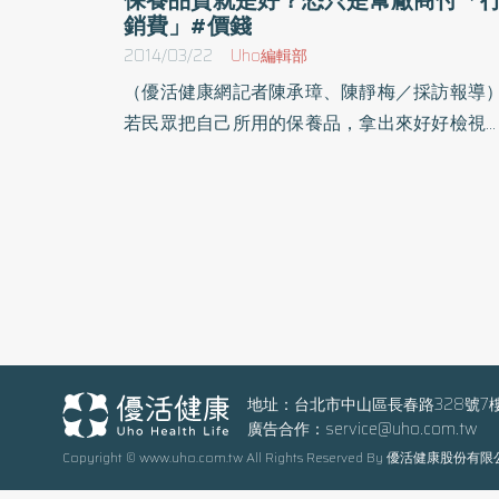
銷費」#價錢
2014/03/22
Uho編輯部
（優活健康網記者陳承璋、陳靜梅／採訪報導
若民眾把自己所用的保養品，拿出來好好檢視
下其標示的成分，內容物恐怕會讓民眾看得眼
撩亂，因為掐指隨便一算，保養品添加物至少
種以上起跳，但你知道嗎？保養品的所含成分
就跟食品一樣，添加物越多，對肌膚的傷害就
大，而越是大牌的保養品廠商，所添加的成分
越是「心意滿滿」。 大廠牌保養品 添加化學
過多恐傷肌膚「大廠牌產品，添加物多，其中
一個原因是，為了保護其獨家配方」長庚科技
學化妝品應用學系主任黃俊薰坦言，其實市面
地址：台北市中山區長春路328號7
廣告合作：
service@uho.com.tw
的許多保養品，為了避免品牌特色配方被競爭
Copyright © www.uho.com.tw All Rights Reserved By 優活健康股份有
者知道，會選擇加入多種成分，當作配方的保
色，來建立自身的保養品進入障礙，以免遭到