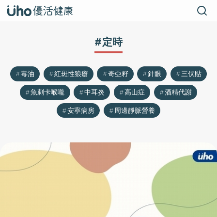
#定時
毒油
紅斑性狼瘡
奇亞籽
針眼
三伏貼
魚刺卡喉嚨
中耳炎
高山症
酒精代謝
安寧病房
周邊靜脈營養