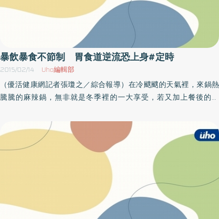
暴飲暴食不節制 胃食道逆流恐上身#定時
2015/02/14
Uho編輯部
（優活健康網記者張瓊之／綜合報導）在冷颼颼的天氣裡，來鍋熱
騰騰的麻辣鍋，無非就是冬季裡的一大享受，若又加上餐後的咖
啡、甜點，更是令人感到滿足，且隨著年關將近，尾牙聚餐、親友
圍爐的機會多，民眾們更容易暴飲暴食，無法克制，因此醫師提醒
民眾，在大快朵頤後，有胃食道逆流的患者，可要多加小心，如果
引發火燒心的症狀，可是非常不舒服。慢性咳嗽、氣喘 可能是胃
食道逆流所引起童綜合醫院中醫科陳彥仁醫師表示，在吞嚥時下食
道括約肌會放鬆，使食物進入胃，如果它在任何其他的時間開啟，
胃中的內容物就會逆流到食道，導致引發各種不適情形發生，且加
上現在愈來愈多人有胃病，尤其以胃酸逆流，胸口灼熱為典型的胃
食道逆流更為常見，甚至有些慢性咳嗽、氣喘、睡眠問題等也是由