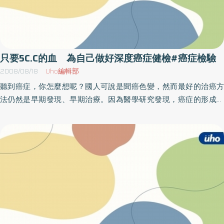
只要5C.C的血 為自己做好深度癌症健檢#癌症檢驗
2008/08/18
Uho編輯部
聽到癌症，你怎麼想呢？國人可說是聞癌色變，然而最好的治癌方
法仍然是早期發現、早期治療。因為醫學研究發現，癌症的形成與
基因及環境因素息息相關，因此，新一代以基因來檢測體內癌細胞
蹤跡，甚至可早期預測的「癌症基因分子標記」檢測技術愈來愈受
到重視。光田醫院腫瘤內科郭集慶醫師表示，現在只須經由5c.c.的
血液即可完成檢查，除了對於零期癌症的篩檢率更高外，其方便、
省時的優點也符合現代人重視經濟效益的特性。自從基因被解碼之
後，醫學便朝向基因與疾病之間的關連作研究，郭集慶醫師指出，
目前已經知道將近四千多種的疾病是與「基因」有關，因此，若是
能夠早期預測出自己是否是罹癌高危險群，是每位注重自己身體健
康者所關心的。「癌症基因分子標記」檢測技術可偵測絕大部分的