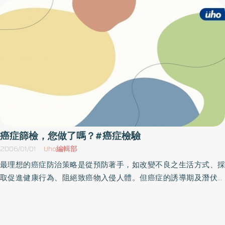
長林義守、立委高金素梅及前民進黨主席施明德等人都曾在人生的
通用的癌症檢測方式如腹部超音波、胃鏡或大腸潛血試驗等，都只
顛峰時期罹患了肝癌，而近來ICRT的知名DJ大衛王也是因肝癌而英
是針對身體特定部位來進行局部檢查，無法全盤了解其他部位的狀
年早逝！不過，值得注意的是：肝癌固然令人聞之色變，但是它並
況。但PET CT能直接以一個檢查步驟，完成多個器官的篩檢。目
不像其他癌症一樣產生的莫名其妙，絕大多數的肝癌發生於所謂的
前，除了肝癌與胃癌之外，對大多數國人常見的癌症檢測與分期，
「高危險群」！例如在台灣百分之九十的肝癌都源自於B型肝炎或C
都有不錯的準確度，如果運用得宜，能為民眾省下作各種檢查的奔
型肝炎病毒的慢性感染者。另外值得一提的是：「小於3公分」的肝
波之苦。癌症治療後的追蹤也是重要的一環，根據追蹤結果，可以
癌大多數是可以有效治療的。如果每個人都能儘早了解自己是否具
決定接下來的治療方式，因此能越快確定越好。再者，目前癌症標
有肝癌的高危險因子，並建立一套固若金湯的自我防禦機制，要有
靶療法效果不錯，但費用較昂貴，透過PET CT能早期檢測出治療效
效地攔截肝癌並非難事！以下便教導大家遠離肝癌的小撇步：一、
果，患者就可省下更多醫療費，不用白花錢。且無論是放射治療或
儘早了解自己是否帶有肝癌的危險因子：肝癌的危險因子包括了B型
手術治療，患者的傷口或疤痕偶爾會混淆儀器檢查的結果，造成術
肝炎病毒帶原者、C型肝炎病毒帶原者、酗酒者、各種原因引起的慢
癌症篩檢，您做了嗎？#癌症檢驗
後併發症或癌細胞再度復發的誤判，而PET CT則可清楚區分出哪些
性肝炎或肝硬化，以及具有肝癌家族史者。而由於肝癌大多發生於
2006/01/01
Uho編輯部
是癌細胞，哪些是疤痕，辨識率較高。除了癌症方面的應用，PET
二十歲過後，所以每個人最好於二十歲前即開始啟動肝癌的自我防
最理想的癌症防治策略是從預防著手，如改變不良之生活方式、採
CT在心臟疾病的醫療方面，也有很大的幫助。例如心肌梗塞之相關
禦體系，檢查自己是否為慢性B型或C型肝炎帶原者，以及是否患有
取促進健康行為、阻絕致癌物入侵人體。但癌症的誘導期及潛伏期
手術治療，需先檢測心肌受損後，殘留存活心肌的狀況。這部分，
慢性肝炎或肝硬化。二、以「超音波」及「甲型胎兒球蛋白」作篩
均很長，所以早期患者不會感到身體不適，況且癌症致病因子複
就可透過PET CT，辨識存活心肌的分布，施以正確而有效的治療。
選肝癌的工具：肝癌患者的肝功能檢查大多數是正常或「輕度異
雜，許多癌症的病因至今仍然不明，所以癌症的防治除了以上的初
此外，精神科和神經科也能利用這項儀器，有效評估患者腦部各區
常」，但造成肝功能輕度異常的最常見原因是慢性肝炎及脂肪肝，
段式預防外，尚需配合次段式預防，以期早期發現早期治療。篩檢
功能的運作狀況，這項先進儀器的運用用可說十分廣泛。除了最新
因此想單藉肝功能檢查了解是否有肝癌事不切實際而且容易造成誤