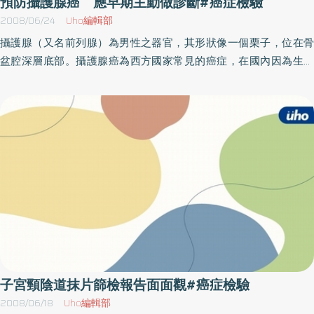
預防攝護腺癌 應早期主動做診斷#癌症檢驗
2008/06/24
Uho編輯部
攝護腺（又名前列腺）為男性之器官，其形狀像一個栗子，位在骨
盆腔深層底部。攝護腺癌為西方國家常見的癌症，在國內因為生活
水準的提高，食物逐漸西化，肉類的攝取量增加，加上國人壽命的
延長，使得國內攝護腺癌患者，在最近十年來有逐年向上攀升的趨
勢。光田綜合醫院泌尿科 馮超傑醫師表示，攝護腺和身體其它多數
器官惡性腫瘤不同的地方是早期癌症病灶無法以肉眼或是儀器偵測
出，發生癌症時也完全沒有症狀，等到出現排尿困難、骨骼酸痛等
症狀時，皆已是晚期且已轉移到淋巴結或骨骼了。目前對於攝護腺
癌最有效的治療方法是根除性攝護腺切除手術，其次是局部放射線
治療。其先決條件是癌細胞未發生轉移現象，否則只能用抗男性荷
爾蒙製劑或睪丸切除術來延長病人的壽命。馮超傑醫師特別強調，
為了要早期診斷攝護腺癌，民眾和醫生必須站在主動的立場去發現
攝護腺癌症，不能等待癌症來告訴我們，否則為時已晚。研究發現
攝護腺有遺傳的傾向，馮超傑醫師並指出，攝護腺癌會造成血清中
子宮頸陰道抹片篩檢報告面面觀#癌症檢驗
的攝護腺特異抗原(PSA)值上升，有些病患可經由肛門指診觸摸到攝
2008/06/18
Uho編輯部