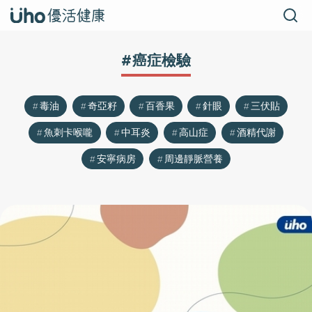
#癌症檢驗
毒油
奇亞籽
百香果
針眼
三伏貼
魚刺卡喉嚨
中耳炎
高山症
酒精代謝
安寧病房
周邊靜脈營養