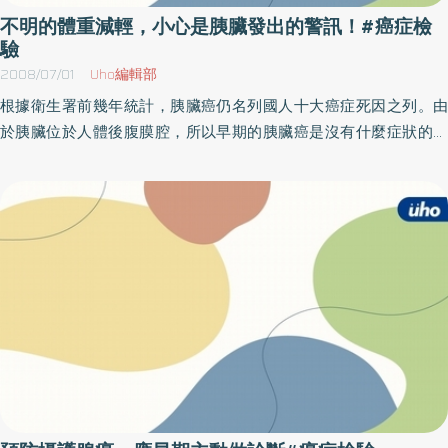
新鮮食物、定期健康檢查及早期治療才是預防肝癌的最佳方法。
不明的體重減輕，小心是胰臟發出的警訊！#癌症檢
驗
2008/07/01
Uho編輯部
根據衛生署前幾年統計，胰臟癌仍名列國人十大癌症死因之列。由
於胰臟位於人體後腹膜腔，所以早期的胰臟癌是沒有什麼症狀的，
但因為胰臟癌是一種侵犯性強、致命性高的惡性病，因此當診斷出
胰臟癌時通常為時已晚，無法以手術或放射治療來治癒，化學治療
的幫助也有限。到目前為止，與所有其他型式的癌症比較，胰臟癌
的五年存活率最差，且通常在診斷的一年後，只有不到一成的病人
還活著。光田綜合醫院肝膽腸胃科 何建興醫師表示，臨床上，如果
病患一般的腸胃檢查無異狀，卻仍感覺到上腹痛（後腹腔）、背
痛，亦或是原因不明的體重減輕、糖尿病與脂肪便，甚至於出現漸
進式得黃疸症狀等，都需特別小心，因為這可能就是胰臟在發出警
訊囉！用來診斷胰臟癌的影像檢查很多，通常以腹部超音波掃描優
先，有疑問時應再輔以電腦斷層掃描。另外內視鏡逆行性胰臟造影
術（ERCP）也能夠清楚的發現胰臟癌，雖然這項檢查對病人比較痛
苦，不過由ERCP檢查之特異性很高，因此仍具有鑑別診斷的價值。