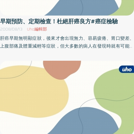
上皮細胞癌，包括國人最常罹患的如肝癌、肺癌、乳癌、胃癌、口
腔癌、子宮頸癌、淋巴癌，均有相當比例可檢測到此基因之變異，
因此能在第一時間發現並施以積極的治療，將可避免民眾長期處在
早期預防、定期檢查！杜絕肝癌良方#癌症檢驗
罹癌恐懼的威脅下。郭集慶醫師強調，癌症早期診斷、早期治療的
2008/08/13
Uho編輯部
成效是最佳的，同時也是對抗癌症的不變法則，但是一些癌症篩檢
肝癌早期無明顯症狀，後來才會出現無力、容易疲倦、胃口變差、
工具其侵入性的檢查項目，卻常常讓民眾望之卻步，也大幅降低了
上腹部痛及體重減輕等症狀，但大多數的病人在發現時就有可能已
接受度。而「癌症基因分子標記」檢測是利用分子生物學方法檢測
經轉移，而錯失治療良機。光田綜合醫院一般外科蘇劍秋醫師表
血液中的基因，再搭配專科醫師詳細的病史分析或是理學及基本的
示，肝癌的診斷除了觸診外，常見的是透過「血液檢查」與「甲型
影像學檢查，將可大幅提昇癌症預測準確性，比起傳統癌症篩檢標
胎兒蛋白檢查」。不過，蘇劍秋醫師指出，有10-15﹪肝功能指數正
記如CEA、CA-125等，敏感度及準確性更高，臨床上亦可偵測微小
常患者，事後卻仍不幸發現罹患肝硬化或肝癌，因此僅靠血液檢查
轉移病灶或復發之可能，無疑是癌症篩檢的一大利器。
來判斷肝功能是否正常是不夠的，應再經由超音波、電腦斷層及核
磁掃描、血管攝影等專業醫療儀器作進一步的檢查。肝癌大多數發
生在患有B型肝炎、酒精性肝硬化、其他型肝硬化、C型肝炎、肝內
膽管結石及各種慢性肝病等，所以要儘量避免這些疾病發生，蘇劍
秋醫師建議，應該少喝酒、少食發黴的花生、食物等，並且應多吃
新鮮食物，更重要的是在嬰兒早期需接種B型肝炎疫苗，若無B型肝
炎抗體者，則應施打B型肝炎疫苗。其實規律的生活、少喝酒、多食