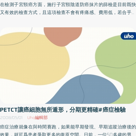
護腺癌形成的硬結。由於攝護腺癌好發於五十歲以上的男性，因此
在檢測子宮頸癌方面，施行子宮頸陰道防癌抹片的篩檢是目前既快
此年齡以上必須每年抽血檢測PSA數值，及接受肛門指診。而家族
又有效的檢查方式，且這項檢查不會有疼痛感、費用低，若合乎某
中有罹患攝護腺癌的親屬，上述檢查要提前到四十歲開始做，當發
些條件，如：30歲以上，一年內未作過檢查的婦女，還可以免費檢
現PSA數值高於正常值或肛門指診有不正常之硬結時，就須接受攝
查。不過，因為「炎」與「癌」都唸「ㄧㄢˊ」；兩者在發音上常會
護腺切片檢查，時時關心，方能不再擔心，唯有早期發現攝護腺
被搞錯，也容易被民眾誤會。因此有時我們將子宮頸「癌」唸作子
癌，如此癌症的根治才有可能。
宮頸「ㄞˊ」以做區別。日前，有一位中年女性接受了子宮頸陰道防
癌抹片檢查，當她接到報告時，發現是2號炎「ㄧㄢˊ」症，頓時大
受打擊，以為自己得到子宮頸癌2期，從此睡不著吃不下，整天還以
淚洗面，悲觀不已。經醫師解說後，才知道並非如此，檢測的報告
雖是2號，但這表示上皮細胞有反應變化，如炎症、修復、輻射線或
其他影響都可能造成檢查呈現2號炎症的結果，並非代表罹患了子宮
頸癌。該婦女了解後終於一掃陰霾，鬆了一口氣。抹片篩檢報告為1
號時代表正常，只要1年後再進行抹片檢查即可需特別注意的是當抹
片報告屬於8、9或10號時，表示有和子宮頸癌較相關的「高度鱗狀
PETCT讓癌細胞無所遁形，分期更精確#癌症檢驗
上皮內病變（子宮頸癌前病變）」出現，這時就必須儘快進行切
2008/05/01
Uho編輯部
片，經正確的病理診斷後，給予適切的治療。
癌症治療就像在與時間賽跑，如果能早期發現、早期追蹤治療後的
效果，就可爲患者爭取更多的復原空間。日前，一位50多歲的男子