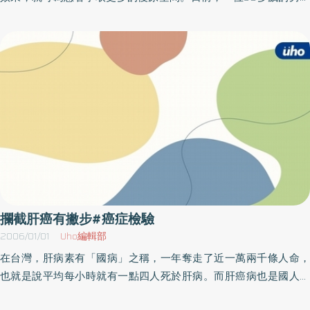
到醫院就診，經檢查發現罹患了肺癌。醫師評估，如果癌細胞沒出
現遠處轉移的狀況，就可採取積極的治癒性療法。但透過CT（電腦
斷層掃描）檢查後，發現患者右側腎上腺有一腫塊，進一步以
PET（正子造影）檢查時，還發現患者右邊第八肋骨和脊椎骨交接處
有一熱點出現。這兩項檢查的結果，都可能讓醫師判斷癌細胞已有
遠處轉移的狀況，從而放棄治癒性療法，改採用保守性的療法。但
透過最新引進的 PET CT（正子電腦斷層掃描）檢查後，確定患者右
側腎上腺的腫塊與肋骨的病灶都不是惡性腫瘤，可見癌細胞並未出
現遠處轉移的情形，因此也讓該男子得以接受治癒性療法，即時掌
握治療的關鍵期。目前，癌症的篩檢方式有很多種，其中 PET
CT（正子電腦斷層掃描）無論是在癌症的篩檢、分期或追蹤上，都
能提供較為精確的檢測結果，可說是目前抗癌前線上不可或缺的利
攔截肝癌有撇步#癌症檢驗
器。沙鹿光田綜合醫院核子醫學科醫師王連嚴指出，正子電腦斷層
2006/01/01
Uho編輯部
掃描可說是目前國際間公認最重要且應用最廣的癌症檢測儀器。其
在台灣，肝病素有「國病」之稱，一年奪走了近一萬兩千條人命，
功能顧名思義，就是融合了傳統PET（正子造影）和CT（電腦斷層
也就是說平均每小時就有一點四人死於肝病。而肝癌病也是國人的
掃描）兩者的優點，可偵測出癌細胞的原發部位或轉移的微小病
「癌病之首」，每年台灣約有七千人死於肝癌，諸如義聯集團董事
灶，同時透過電腦斷層精確定位，揪出癌細胞。王連嚴表示，傳統