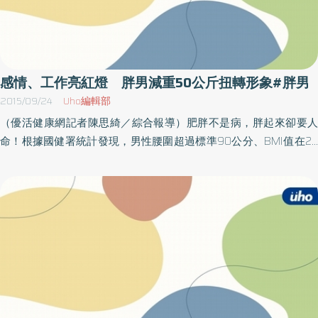
感情、工作亮紅燈 胖男減重50公斤扭轉形象#胖男
2015/09/24
Uho編輯部
（優活健康網記者陳思綺／綜合報導）肥胖不是病，胖起來卻要人
命！根據國健署統計發現，男性腰圍超過標準90公分、BMI值在24
到27的過重族群，相較於20年前增加3倍。且不只成人，學童的肥
胖比例也攀升至新高，原因可能為現代人習慣外食，容易攝取高
糖、高油食物所影響。醫師表示，肥胖者較一般人多出3倍機率罹患
糖尿病、代謝症候群及血脂異常等慢性疾病。BMI高達60.2 體型
遭女友父嫌先前因身形壯碩但卻擁有漂亮女友，被網友封為「勵志
哥」的張先生，就是肥胖一員，26歲、體重174公斤，BMI 60.2的
他從小身材就較一般孩子更壯碩，雖然有跳街舞的運動習慣，但由
於身型圓潤的關係，不僅舞蹈動作受限，在校園中與異性互動上也
有困擾，卻也沒有因此而進行減重。直到遇上失戀危機與求職困境