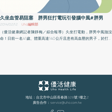
後，才讓他不得不正視過重所帶來的問題。因女友父親對他過重體
型可能引發的健康問題與觀感有意見；而工作上，張先生經常需要
開貨車運送商品，開車時因為肥胖問題，肚子會卡住方向盤；為了
久坐血管易阻塞 胖男狂打電玩引發腦中風#胖男
自身安全與扭轉形象，他下定決心進行減重，因BMI值嚴重超標，在
2014/02/12
Uho編輯部
醫師建議下進行手術，順利減掉50公斤。肥胖者易罹三高 充足睡
（優活健康網記者陳靜梅／綜合報導）久坐打電動，胖男中風險沒
眠＋均衡飲食減重雙和醫院代謝及體重管理中心黃銘德醫師表示，
命！日前一名41歲、體重高達140公斤且患有高血壓的男子，於打電
肥胖者罹患糖尿病、代謝症候群及血脂異常之危險性高一般人3倍以
動時突然昏迷、緊急送醫，醫師表示，長時間打電腦或姿勢不良，
上，而癌症、高血壓也有2倍的風險，因此解決肥胖問題已成了刻不
容易使血管阻塞不通，而引起梗塞性中風，提醒高血壓、糖尿病等
容緩的事。常見減重的方式有「透過飲食運動減重」、「服用藥物
三高患者，切勿長時間久坐、或從事過於刺激的活動，養成定期服
減重」與「手術減重」等方法；黃銘德醫師建議，充足的睡眠、均
藥、監控血壓或血糖的好習慣，避免中風找上門。澄清醫院平等院
衡的飲食與適度的運動是維持良好身材的不二法門。在面對減重
區神經外科廖本立醫師表示，有三高病史的患者，天冷溫差大加上
時，最重要的是持之以恆的態度，當遇上減重停滯期時也不須過於
電玩刺激緊張，血管和肌肉不當收縮，容易爆血管造成出血性腦中
沮喪，如果肥胖情況依舊，可至醫療院所的專業體重管理中心諮詢
風，一旦延遲就醫，死亡機率高'。該名男子因體重超重、血壓也超
醫師建議，並進行適當飲食控制與藥物治療，當長達半年以上仍未
標，也常因為打電動忘了吃降血壓藥，導致血壓控制不佳，才會差
見成果，則可由醫師評估是否需進行胃袖狀切除、胃繞道或胃束帶
點釀成大錯。減重、定期服藥、避免從事刺激性活動 預防中風廖
地址：台北市中山區長春路328號7樓之2
等手術治療，改善體重問題。
廣告合作：
service@uho.com.tw
本立醫師說，男子到院急診時昏迷指數9、右手腳癱軟無力，經電腦
斷層掃描顯示，左側腦部出血、為出血性中風，血塊長達6公分，患