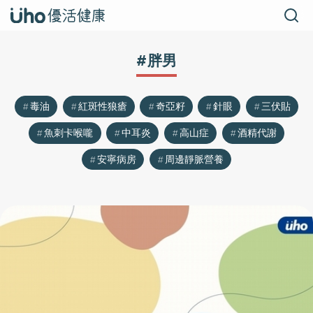
#胖男
毒油
紅斑性狼瘡
奇亞籽
針眼
三伏貼
魚刺卡喉嚨
中耳炎
高山症
酒精代謝
安寧病房
周邊靜脈營養