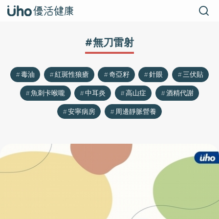
#無刀雷射
毒油
紅斑性狼瘡
奇亞籽
針眼
三伏貼
魚刺卡喉嚨
中耳炎
高山症
酒精代謝
安寧病房
周邊靜脈營養