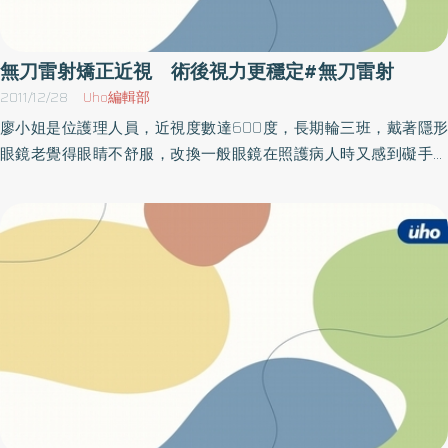
明，雷射最基礎的是切割角膜，將角膜上方依照比例平整切開，形
成角膜辦，保留角膜上皮以及前彈力層，等雷射過程結束後，再將
角膜瓣蓋回。切割角膜的方式分為板層刀與無刀雷射：●板層刀：是
無刀雷射矯正近視 術後視力更穩定#無刀雷射
在製作角膜瓣的過程中，使用刀片切削角膜瓣。●無刀雷射：就是以
2011/12/28
Uho編輯部
雷射取代傳統板層刀來切割角膜瓣，使用雷射的好處在於能更精確
廖小姐是位護理人員，近視度數達600度，長期輪三班，戴著隱形
切割角膜瓣，可減少角膜瓣的損耗，保留最多角膜，對於過去受限
眼鏡老覺得眼睛不舒服，改換一般眼鏡在照護病人時又感到礙手礙
於高度近視或是角膜厚度不足而無法接受雷射者，或許無刀雷射是
腳的，最近她接受無刀飛秒雷射手術，即使屬於高度近視，但因切
另一種解決方案。針對眼球內部整體進行結構的檢查和雷射切割，
的角膜較傳統手術薄，得以保留較多的角膜厚度，不但擁有高穩定
對於眼睛本身條件有需求者，如矯正屈光不正、深度散光、遠視、
度的視力品質，且大幅降低術後產生圓椎角膜的風險性。雙和醫院
近視等，將適用準分子雷射系統及前導波系統。●準分子雷射系統：
眼科主任賴史忠指出，無刀雷射在進行角膜瓣切割時，可以切得更
以角膜層狀切割器掀開角膜瓣，避開角膜皮層組織之傷害，再以準
薄，與傳統手術相比，在同樣角膜厚度的前提下，可增加300～400
分子雷射在角膜基質作光化切除，精準改善角膜屈光度數，然後再
度的矯正度數，且保留較多的後角膜，不但術後視力更穩定，也可
將角膜瓣蓋回，避免術後表皮癒合之疼痛。●前導波系統：透過前導
減少術後併發症的發生機率，例如可能導致視力下降的圓椎角膜。
波檢查，可以清楚了解眼球整體詳細結構，若在術前夜間瞳孔較
傳統手術較容易在角膜表面產生不平滑的痕跡，但無刀雷射則可達
大，則所需的雷射光學區域也會偏大，可利用前導波精確的計算出
到角膜表面完全平滑的境界，降低眩光的發生率，再加上前導波的
光學路徑的誤差，設計出最佳的矯正方案，並提供前導波系統更精
運用，減少手術中高階像差的產生，讓患者得以獲得比戴眼鏡更佳
確的雷射，除能大幅降低手術風險外，亦能大幅提高視力品質，對
的視力品質。