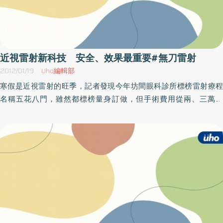
近視雷射新科技 安全、效果最重要#無刀雷射
2012/01/19
Uho編輯部
寒假是近視雷射的旺季，記者發現今年坊間眼科診所標榜雷射療程
名稱五花八門，雖然都標榜量身訂做，但手術費用從兩、三萬到
八、九萬都有，價差在兩至三倍以上，一般消費者不可能有兩次以
上經驗，因此在無從比較的基準下，就怕當到冤大頭。根據在醫院
從事近視雷射的專業醫師表示，其實市面近視雷射手術的名堂五花
八門，但不管號稱什麼飛秒雷射、6D雷射、除夜間眩光、升級色彩
鮮明雷射等，實際上就只有分板層刀與無刀雷射切割角膜二種方
式，另外再針對眼睛本身條件搭配準分子或前導波系統，其實根本
沒有太多的花樣和空間可以變化。如民眾近期有接受雷射手術的打
算，不妨先認識下列雷射程序和名詞，以防被解說的專業人員給誤
導或選擇到不適合自己的手術療程。知名眼科專業醫師張朝凱說