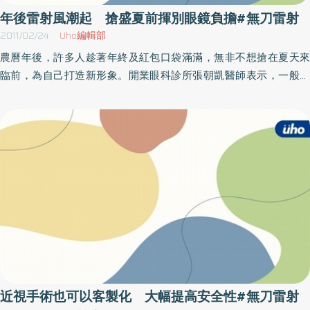
於中高度散光或是對於夜間視力品質有較高度要求者，是建議的選
年後雷射風潮起 搶盛夏前揮別眼鏡負擔#無刀雷射
項。醫師解釋，手術時有眼球定位系統來增加精確的程度，而坊間
2011/02/24
Uho編輯部
許多定位系統掛入雷射名稱之中，其實上述或是其他的雷射系統
農曆年後，許多人趁著年終及紅包口袋滿滿，無非不想搶在夏天來
中，多少有包含定位系統；而最常接觸的是虹膜定位以及六角瞳孔
臨前，為自己打造新形象。開業眼科診所張朝凱醫師表示，一般民
定位，由於人體眼睛會不自主的轉動或微幅運動，因此在科學進步
眾接受近視雷射手術大多集中在寒暑假及三天以上連續假期，無非
下，可以藉由眼睛虹膜或眼球的六個角度作為雷射系統的定位標
是希望能讓眼睛可以多獲得一些休息時間，而且也可以免除不能化
的，在雷射手術進行時，能準確追蹤眼球角度，減少手術誤差。張
妝的尷尬復原期，術後可以一舉告別隱形眼鏡與四眼田雞的日子。
朝凱醫師強調，目前近視雷射已可以應用在矯正近視、散光以及老
張朝凱醫師表示，台灣近視人口居世界之冠，多數民眾都能了解身
花眼等問題，其安全性與術後視力恢復的穩定度也已被市場考驗已
為四眼田雞的困擾，甚至因此也養成多數過度依賴隱形眼鏡而造成
久，但決定能不能接受手術還是得視每個人的眼睛條件而異。他強
乾澀、過敏或角膜缺氧等慢性發炎現象，造成「隱形眼鏡疲乏症候
調，由於雷射手術對多數人來說都是一次性消費，而且治療的目標
群」的人口數量大增，這也是近年來才發展出的新醫學名詞。而如
是我們的靈魂之窗，所以馬虎不得。因此鼓勵消費者與選擇接受近
要降低近視或散光對生活造成的影響，近視雷射手術仍是目前較主
視手術前，不妨上網瀏覽經驗者的分享，甚至直接向親友請教相關
流的方式。近視雷射手術在台灣已有數十年發展的歷史，自從十年
經驗，都會是很好的決策方式。
前的LASEK、LASIK等傳統有刀手術發展至今，科技的進步已能大幅
降低因醫師經驗及人為操作技巧可能產生的手術誤差，並能提高術
後視力恢復品質。例如iLasik無刀雷射手術，第一步驟先以飛秒雷射
近視手術也可以客製化 大幅提高安全性#無刀雷射
在眼睛角膜內層打出數以萬計之氣泡形成光滑角膜瓣，第二步驟再