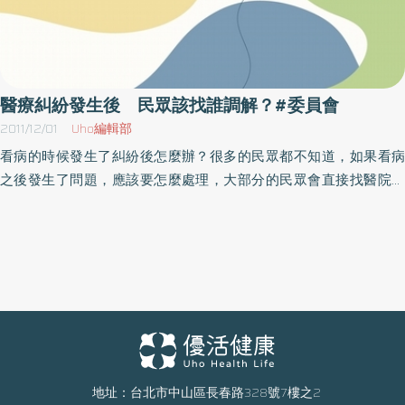
醫療糾紛發生後 民眾該找誰調解？#委員會
2011/12/01
Uho編輯部
看病的時候發生了糾紛後怎麼辦？很多的民眾都不知道，如果看病
之後發生了問題，應該要怎麼處理，大部分的民眾會直接找醫院理
論，或是找人抗議，但是其實這都不是最好的方法。新北市衛生局
表示，目前衛生局設有醫事審議委員會，如果有任何醫療糾紛，民
眾都可以透過這個委員會，調解或是爭取自己的權益，而且根據衛
生局的統計，到10月底止共調處43件醫療爭議案，成功率高達
56％，節省了巨大的社會成本。（圖片翻攝自新北市衛生局官網）
新北市衛生局副局長林金富表示，調處的案件依序以內、外科位居
前2名，牙科第3。衛生局呼籲，民眾在就醫過程若感到權益受損，
先找衛生局尋求協助就對了。衛生局採單一窗口、專人辦理，方
便、公平、理性又不用錢。以往常見整形、美容、開刀及門診醫療
地址：台北市中山區長春路328號7樓之2