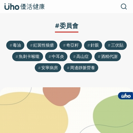
#委員會
毒油
紅斑性狼瘡
奇亞籽
針眼
三伏貼
魚刺卡喉嚨
中耳炎
高山症
酒精代謝
安寧病房
周邊靜脈營養